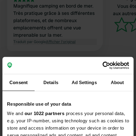
Magnifique camping en bord de mer.
Vous ête
Très pratique grâce à ses différentes
aux autres
plateformes, et de nombreux
emplacements offrent une vue
imprenable sur la mer.
Traduit par Google
Afficher l'original
Consent
Details
Ad Settings
About
Contact
Responsible use of your data
Emplacement
Lugar Celoriu 128
Copie
We and
our 1022 partners
process your personal data,
33595, Espagne
e.g. your IP-number, using technology such as cookies to
store and access information on your device in order to
Coordonnées
serve personalized ads and content, ad and content