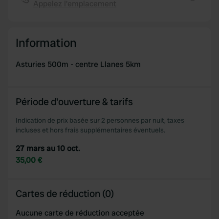
Appelez l'emplacement
We also share information about your use of our site with
Copie
our social media, advertising and analytics partners who
may combine it with other information that you’ve
Information
provided to them or that they’ve collected from your use
of their services.
Asturies 500m - centre Llanes 5km
Période d'ouverture & tarifs
Indication de prix basée sur 2 personnes par nuit, taxes
incluses et hors frais supplémentaires éventuels.
27 mars au 10 oct.
35,00 €
Cartes de réduction (0)
Aucune carte de réduction acceptée