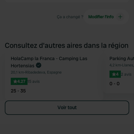
Ça a changé ?
Modifier l’info
Consultez d'autres aires dans la région
Reserve maintenant
HolaCamp la Franca - Camping Las
Parking Au
Préféré
Hortensias
4,2 km
•
Llanes
20,1 km
•
Ribadedeva, Espagne
4
2 avis
4.27
15 avis
0 - 0
25 - 35
Voir tout