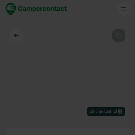
Dos
Préféré
Afficher tout
(
2
)