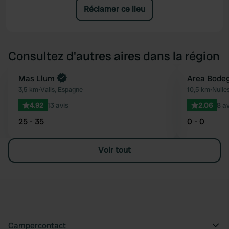
Réclamer ce lieu
Consultez d'autres aires dans la région
Mas Llum
Area Bodeg
Préféré
3,5 km
•
Valls, Espagne
10,5 km
•
Nulle
4.92
13 avis
2.06
8 av
25 - 35
0 - 0
Voir tout
Campercontact