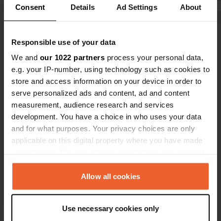
Consent
Details
Ad Settings
About
par une chaîne.
Voir tous les 8 avis
Responsible use of your data
We and
our 1022 partners
process your personal data,
Es-tu déjà venu ici ?
e.g. your IP-number, using technology such as cookies to
store and access information on your device in order to
serve personalized ads and content, ad and content
measurement, audience research and services
development. You have a choice in who uses your data
and for what purposes. Your privacy choices are only
Contact
applicable on this digital property where you have made
your choices. You can change or withdraw your consent
Emplacement
any time from the Cookie Declaration or by clicking on
Avinguda Catalunya
Copie
the Privacy trigger icon.
Allow all cookies
43460, Alcover, Espagne
If you allow, we would also like to:
Coordonnées
Use necessary cookies only
Collect information about your geographical location
41° 15' 47" N 1° 10' 23" E