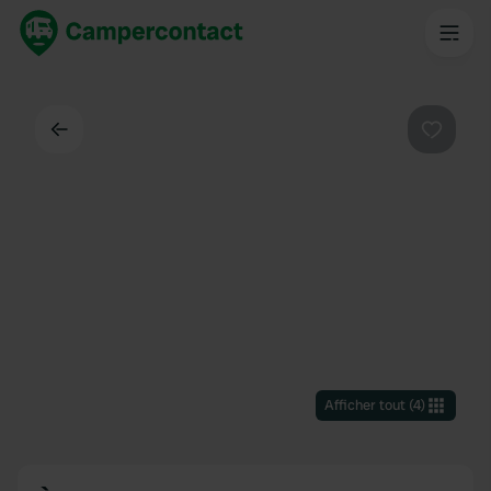
Dos
Préféré
Afficher tout
(
4
)