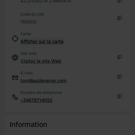
may combine it with other information that you’ve
42.21534274 2.9481976
Copie
provided to them or that they’ve collected from your use
Code du site
of their services.
160600
Copie
Carte
Afficher sur la carte
Site web
Visitez le site Web
Copie
E-mail
toni@aoilenergy.com
Copie
Numéro de téléphone
+34678714052
Copie
Information