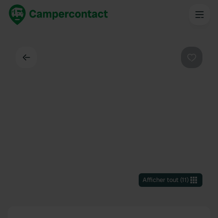
Dos
Préféré
Afficher tout
(
11
)