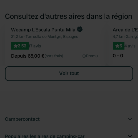
Consultez d'autres aires dans la région
Reserve maintenant
Wecamp L'Escala Punta Milà
Area de L'
Préféré
21,2 km
•
Torroella de Montgrí, Espagne
4,7 km
•
Garrig
3.53
17 avis
3
4 avis
0 - 0
Depuis 65,00 €
(hors frais)
Promu
Voir tout
Campercontact
Populaires les aires de camping-car