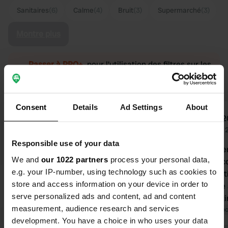
Sanitaires
(6)
Calme
(4)
Bruit
(3)
Supermarché
(3)
Montre plus
Passer à PRO+
pour l'utilisation des filtres sur les
avis
Consent
Details
Ad Settings
About
Nosca
jolly
N
j
mai 2026
mars 
Responsible use of your data
Félicitations aux propriétaires ! Le
Emplacement
We and
our 1022 partners
process your personal data,
camping offre gratuitement toutes
toutes les c
e.g. your IP-number, using technology such as cookies to
les commodités nécessaires. En
propres, pet
store and access information on your device in order to
revanche, l'arrivée des camions est
achalandée
serve personalized ads and content, ad and content
assez bruyante. Nous avons eu la
frais le mat
measurement, audience research and services
malchance de trouver un gros camion
Traduit par Google
Afficher l'original
Personnel tr
Traduit par Go
development. You have a choice in who uses your data
frigorifique garé là, qui vrombissait