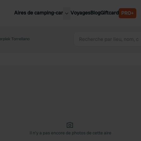
Aires de camping-car
Voyages
Blog
Giftcard
PRO+
leures aires de camping-car
Belgique
rplek Torrellano
Slovénie
Autriche
Suède
e
Suisse
Il n'y a pas encore de photos de cette aire