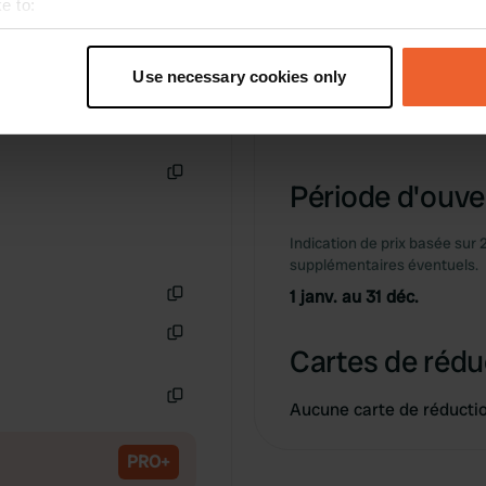
e to:
t your geographical location which can be accurate to within sev
tively scanning it for specific characteristics (fingerprinting)
Use necessary cookies only
 personal data is processed and set your preferences in the
det
Information
e content and ads, to provide social media features and to analy
 our site with our social media, advertising and analytics partn
Période d'ouver
Copie
 provided to them or that they’ve collected from your use of their
Indication de prix basée sur 
supplémentaires éventuels.
1 janv. au 31 déc.
Copie
Cartes de rédu
Copie
Aucune carte de réducti
Copie
PRO+