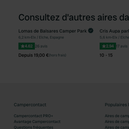
Consultez d'autres aires da
Lomas de Balsares Camper Park
Cris Aupa par
Reserve maintenant
6,2 km
•
Elx / Elche, Espagne
5,6 km
•
Elx / Elch
Préféré
4.62
26 avis
2.94
17 avis
Depuis 19,00 €
10 - 15
(hors frais)
Campercontact
Populaires 
Campercontact PRO+
Aires de cam
Avantage Campercontact
Aires de cam
Questions fréquentes
Aires de cam