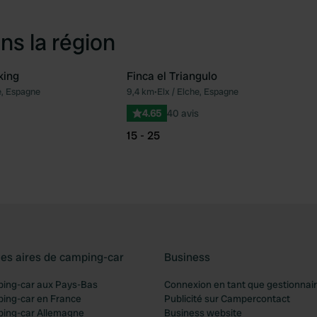
ns la région
king
Finca el Triangulo
e, Espagne
9,4 km
•
Elx / Elche, Espagne
Préféré
Pré
4.65
40 avis
15 - 25
les aires de camping-car
Business
ping-car aux Pays-Bas
Connexion en tant que gestionnai
ping-car en France
Publicité sur Campercontact
ping-car Allemagne
Business website