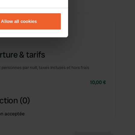
eral meters
Allow all cookies
ails section
.
se our traffic. We also share
ers who may combine it with
ture & tarifs
 services.
2 personnes par nuit, taxes incluses et hors frais
10,00 €
ction (0)
on acceptée