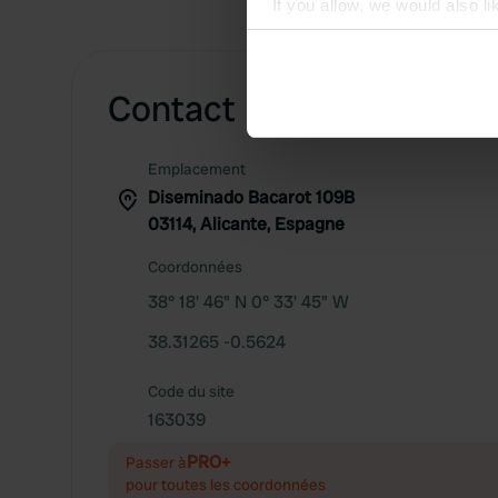
If you allow, we would also lik
Collect information abou
Identify your device by ac
Find out more about how your
Contact
We use cookies to personalis
Emplacement
information about your use of
Diseminado Bacarot 109B
other information that you’ve
03114, Alicante, Espagne
Coordonnées
38° 18' 46" N 0° 33' 45" W
38.31265 -0.5624
Code du site
163039
PRO+
Passer à
pour toutes les coordonnées