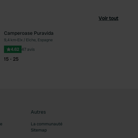
Voir tout
Camperoase Puravida
9,4 km
•
Elx / Elche, Espagne
féré
Préféré
4.62
47 avis
15 - 25
Autres
re
La communauté
Sitemap