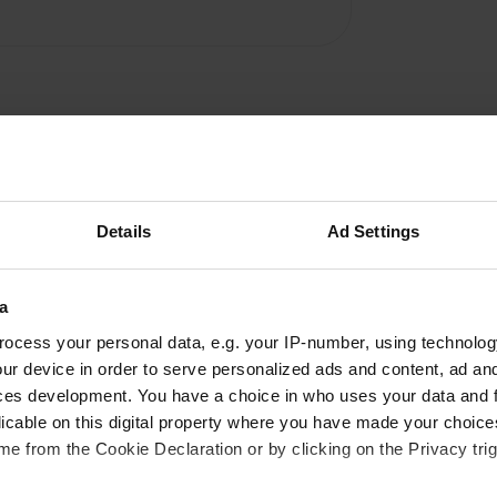
Details
Ad Settings
Ajouter un avis
Vous êtes déjà venu ici ? Dites aux autres ce que
a
vous en pensez.
ocess your personal data, e.g. your IP-number, using technolog
ur device in order to serve personalized ads and content, ad a
ces development. You have a choice in who uses your data and 
licable on this digital property where you have made your choic
e from the Cookie Declaration or by clicking on the Privacy trig