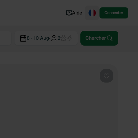
Aide
Connecter
Norvège
8 - 10 Aug
·
2
Chercher
Portugal
Danemark
Croatie
Voir tout...
Préféré