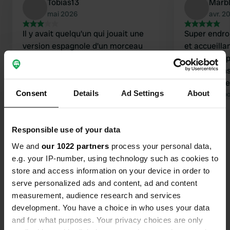
Tobias13
Marb
mai 2026
avr. 2
Il y avait quelqu'un qui jouait une
Super endro
version espagnole d'un morceau
et accueilla
d'André Hazes père hier soir. J'aime
paiements p
bien cet artiste, mais pas quand je
Nous l'avon
suis au lit et que je veux dormir à
méticuleuse
Consent
Details
Ad Settings
About
23h30. À 3h40 du matin, le camion
Traduit par Google
Afficher l'original
a plusieurs 
Traduit par Go
poubelle est passé. Très important.
eaux grises 
Sinon, c'est un endroit sympa. Proche
plusieurs po
Voir tous les 282 avis
Responsible use of your data
des commerces et de la mer.
potable. Le
cependant ét
We and
our 1022 partners
process your personal data,
d'électricité
e.g. your IP-number, using technology such as cookies to
Es-tu déjà venu ici ?
car il mérit
store and access information on your device in order to
moins, mais 
serve personalized ads and content, ad and content
measurement, audience research and services
development. You have a choice in who uses your data
and for what purposes. Your privacy choices are only