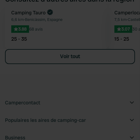
Reserve maintenant
Camping Tauro
Camperloca
Préféré
6,6 km
•
Benicàssim, Espagne
7,5 km
•
Castel
3.88
68 avis
3.07
30 
25 - 35
15 - 25
Voir tout
Campercontact
Populaires les aires de camping-car
Business