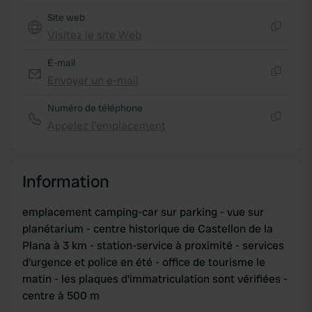
of their services.
Site web
Visitez le site Web
Copie
E-mail
Envoyer un e-mail
Copie
Numéro de téléphone
Appelez l'emplacement
Copie
Information
emplacement camping-car sur parking - vue sur
planétarium - centre historique de Castellon de la
Plana à 3 km - station-service à proximité - services
d'urgence et police en été - office de tourisme le
matin - les plaques d'immatriculation sont vérifiées -
centre à 500 m