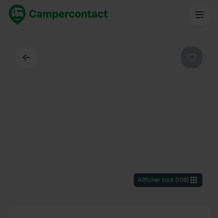
Dos
Préféré
Afficher tout
(
108
)