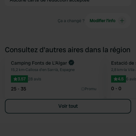
Ça a changé ?
Modifier l’info
Consultez d'autres aires dans la région
Reserve maintenant
Camping Fonts de L'Algar
Estació de
Préféré
15,2 km
•
Callosa d'en Sarrià, Espagne
2,8 km
•
la Vila
3.57
28 avis
4.5
6 avi
0 - 0
25 - 35
Promu
Voir tout