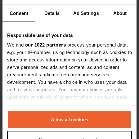
rénovation.
Traduit par Google
Afficher l'original
Consent
Details
Ad Settings
About
Voir tous les 59 avis
Responsible use of your data
We and
our 1022 partners
process your personal data,
Es-tu déjà venu ici ?
e.g. your IP-number, using technology such as cookies to
store and access information on your device in order to
serve personalized ads and content, ad and content
measurement, audience research and services
development. You have a choice in who uses your data
and for what purposes. Your privacy choices are only
applicable on this digital property where you have made
Contact
your choices. You can change or withdraw your consent
any time from the Cookie Declaration or by clicking on
Emplacement
the Privacy trigger icon.
Allow all cookies
Carrer 9 d'Octubre 48
Copie
03509, Finestrat, Espagne
If you allow, we would also like to: