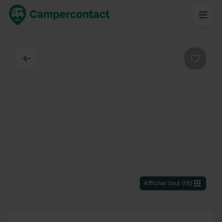
Dos
Préféré
Afficher tout
(
16
)