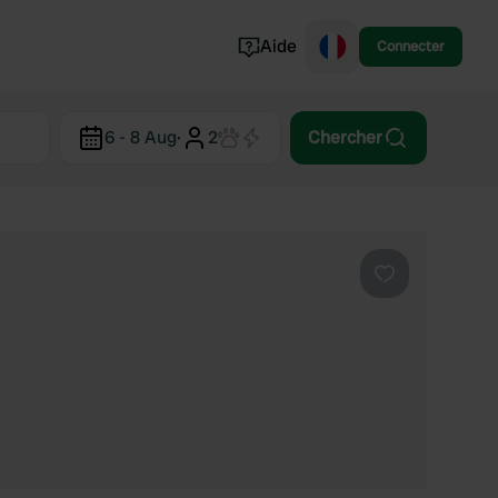
Aide
Connecter
Norvège
6 - 8 Aug
·
2
Chercher
Portugal
Danemark
Croatie
Voir tout...
Préféré