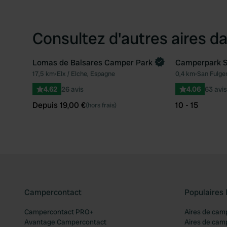
Consultez d'autres aires da
Lomas de Balsares Camper Park
Camperpark S
Reserve maintenant
17,5 km
•
Elx / Elche, Espagne
0,4 km
•
San Fulge
Préféré
4.62
26 avis
4.06
63 avis
Depuis 19,00 €
10 - 15
(hors frais)
Campercontact
Populaires 
Campercontact PRO+
Aires de cam
Avantage Campercontact
Aires de cam