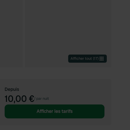
Afficher tout
(
17
)
Depuis
10,00 €
/
par nuit
Afficher les tarifs