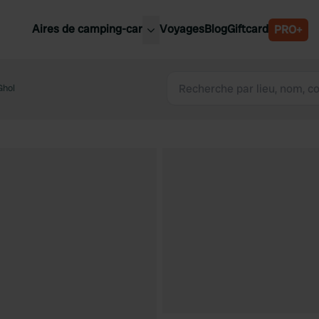
Aires de camping-car
Voyages
Blog
Giftcard
PRO+
leures aires de camping-car
Belgique
Ghol
Slovénie
Autriche
Suède
e
Suisse