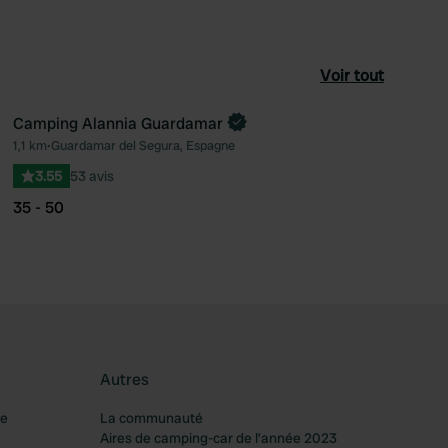
Voir tout
Camping Alannia Guardamar
Reserve maintenant
1,1 km
•
Guardamar del Segura, Espagne
féré
Préféré
3.55
53 avis
35 - 50
Autres
re
La communauté
Aires de camping-car de l’année 2023