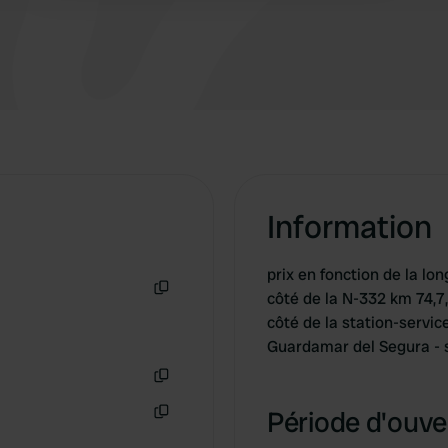
départ d'autres clients.
Information
prix en fonction de la lo
côté de la N-332 km 74,7
Copie
côté de la station-servi
Guardamar del Segura - 
Copie
Période d'ouver
Copie