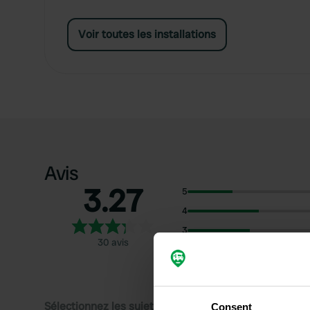
Voir toutes les installations
Avis
3.27
5
4
3
30 avis
2
1
Sélectionnez les sujets pour lire les critiques :
Consent