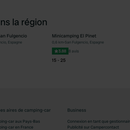
ns la région
an Fulgencio
Minicamping El Pinet
ncio, Espagne
0,6 km
•
San Fulgencio, Espagne
Préféré
Pré
3.88
8 avis
15 - 25
les aires de camping-car
Business
ping-car aux Pays-Bas
Connexion en tant que gestionnai
ping-car en France
Publicité sur Campercontact