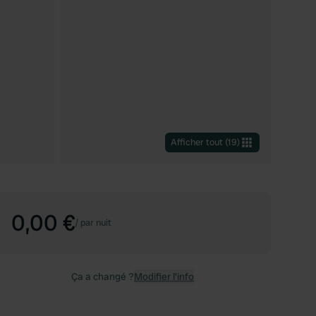
Afficher tout
(
19
)
0,00 €
/
par nuit
Ça a changé ?
Modifier l’info