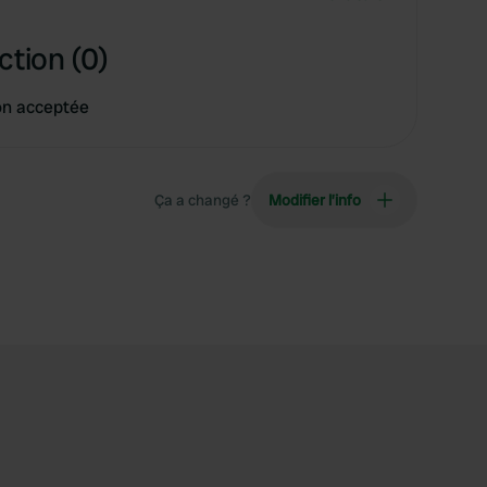
ction (0)
on acceptée
Ça a changé ?
Modifier l’info