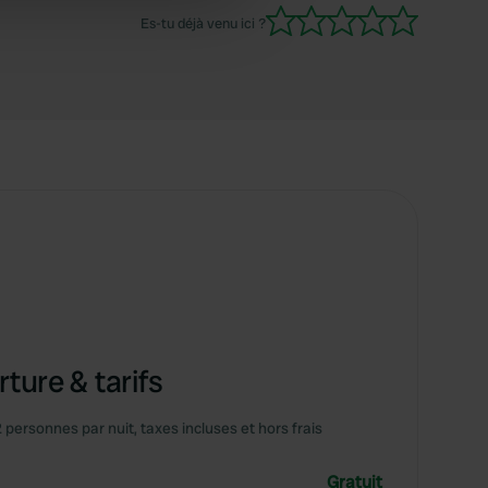
 services.
Es-tu déjà venu ici ?
ture & tarifs
2 personnes par nuit, taxes incluses et hors frais
Gratuit