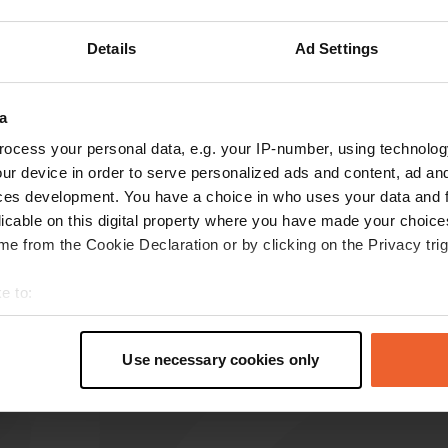
Montre plus
Details
Ad Settings
les avis
a
ocess your personal data, e.g. your IP-number, using technolog
ur device in order to serve personalized ads and content, ad a
Sillamper01
ces development. You have a choice in who uses your data and 
avr. 2026
licable on this digital property where you have made your choic
Un endroit magnifique avec une vue splendide.
e from the Cookie Declaration or by clicking on the Privacy trig
Calme et paisible. Il faudrait qu'ils créent des
endroits comme celui-ci aux Pays-Bas. Merci à
e to:
la municipalité.
t your geographical location which can be accurate to within sev
Traduit par Google
Afficher l'original
tively scanning it for specific characteristics (fingerprinting)
Use necessary cookies only
 personal data is processed and set your preferences in the
det
e content and ads, to provide social media features and to analy
 our site with our social media, advertising and analytics partn