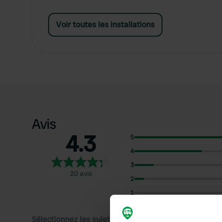
Voir toutes les installations
Avis
4.3
5
4
3
20 avis
2
1
Sélectionnez les sujets pour lire les critiques :