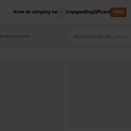
Aires de camping-car
Voyages
Blog
Giftcard
PRO+
leures aires de camping-car
Belgique
de autocaravanas
Slovénie
Autriche
Suède
e
Suisse