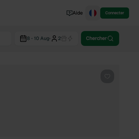
Aide
Connecter
Norvège
8 - 10 Aug
·
2
Chercher
Portugal
Danemark
Croatie
Voir tout...
Préféré