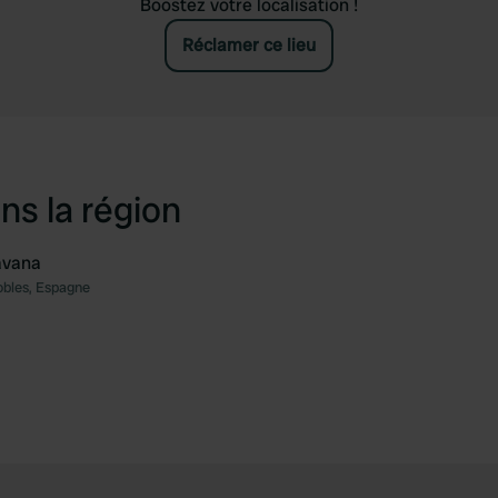
Boostez votre localisation !
Réclamer ce lieu
ns la région
avana
bles, Espagne
Préféré