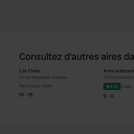
Consultez d'autres aires da
Los Fines
Area autocar
11,1 km
•
Benagéber, Espagne
17,2 km
•
Camporro
Préféré
Pas encore d'avis
4.33
3 avis
10 - 15
0 - 0