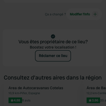
Ça a changé ?
Modifier l’info
Vous êtes propriétaire de ce lieu?
Boostez votre localisation !
Réclamer ce lieu
Consultez d'autres aires dans la région
Area de Autocaravanas Cotelas
Área de Ba
Préféré
10,9 km
•
Piñor, Espagne
12,2 km
•
Cenll
4.88
8 avis
3.86
35 a