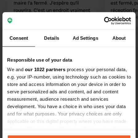
maire l'a fermé. J'espère qu'il
est fermé, p
rouvrira. C'est un endroit vraiment
réception f
sympa, et le gérant et le personnel
Traduit par Go
étaient super.
Traduit par Google
Afficher l'original
Consent
Details
Ad Settings
About
Voir tous les 11 avis
Responsible use of your data
Es-tu déjà venu ici ?
We and
our 1022 partners
process your personal data,
e.g. your IP-number, using technology such as cookies to
store and access information on your device in order to
serve personalized ads and content, ad and content
measurement, audience research and services
development. You have a choice in who uses your data
Contact
and for what purposes. Your privacy choices are only
applicable on this digital property where you have made
Emplacement
your choices. You can change or withdraw your consent
Avenida do Arenteiro 23
Copie
any time from the Cookie Declaration or by clicking on