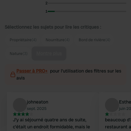
2
1
Sélectionnez les sujets pour lire les critiques :
Propriétaire
(4)
Nourriture
(4)
Bord de rivière
(4)
Montre plus
Nature
(3)
Passer à PRO+
pour l'utilisation des filtres sur les
avis
johneaton
Esthe
sept. 2025
juin 2
J'y ai séjourné quatre ans de suite,
beaucoup d'a
c'était un endroit formidable, mais le
restaurant 