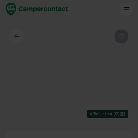
Dos
Préféré
Afficher tout
(
13
)