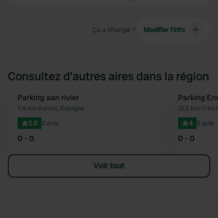
Ça a changé ?
Modifier l’info
Consultez d'autres aires dans la région
Parking aan rivier
Parking En
Préféré
7,6 km
•
Samos, Espagne
12,5 km
•
O Inc
2.5
2 avis
4
3 avis
0 - 0
0 - 0
Voir tout