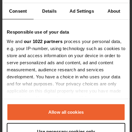
Consent
Details
Ad Settings
About
Voir tous les 10 avis
Responsible use of your data
Es-tu déjà venu ici ?
We and
our 1022 partners
process your personal data,
e.g. your IP-number, using technology such as cookies to
store and access information on your device in order to
serve personalized ads and content, ad and content
measurement, audience research and services
development. You have a choice in who uses your data
Contact
and for what purposes. Your privacy choices are only
applicable on this digital property where you have made
Emplacement
your choices. You can change or withdraw your consent
Camiño de Pintin
Copie
any time from the Cookie Declaration or by clicking on
27600, Sarria, Espagne
the Privacy trigger icon.
Allow all cookies
Coordonnées
If you allow, we would also like to:
42° 46' 34" N 7° 23' 44" W
Use necessary cookies only