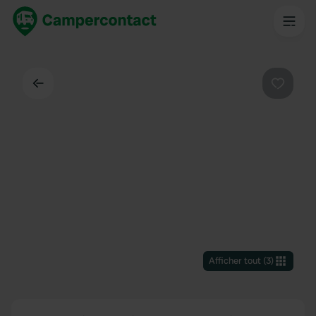
Dos
Préféré
Afficher tout
(
3
)