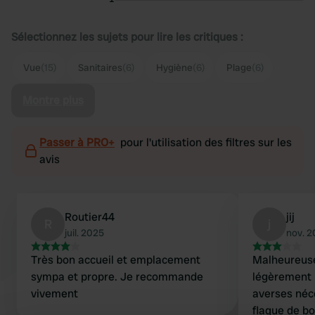
Sélectionnez les sujets pour lire les critiques :
Vue
(15)
Sanitaires
(6)
Hygiène
(6)
Plage
(6)
Montre plus
Passer à PRO+
pour l'utilisation des filtres sur les
avis
Routier44
jij
R
j
juil. 2025
nov. 
Très bon accueil et emplacement
Malheureuse
sympa et propre. Je recommande
légèrement moind
vivement
averses néce
flaque de bo