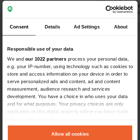
impossible d
continuent d
Traduit par Go
quelques heu
Consent
Details
Ad Settings
About
coupé.😡
Voir tous les 31 avis
Responsible use of your data
Es-tu déjà venu ici ?
We and
our 1022 partners
process your personal data,
e.g. your IP-number, using technology such as cookies to
store and access information on your device in order to
serve personalized ads and content, ad and content
measurement, audience research and services
development. You have a choice in who uses your data
Contact
and for what purposes. Your privacy choices are only
applicable on this digital property where you have made
Emplacement
your choices. You can change or withdraw your consent
Avenida del Obispo Souto Vizoso
Copie
any time from the Cookie Declaration or by clicking on
15552, Valdoviño, Espagne
the Privacy trigger icon.
Allow all cookies