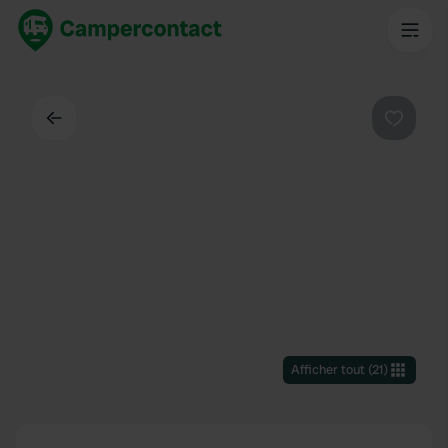
Dos
Préféré
Afficher tout
(
21
)