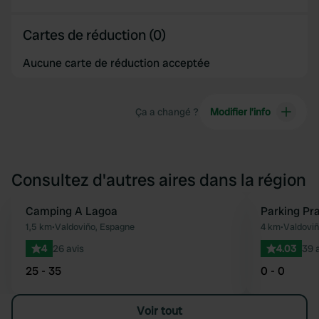
Cartes de réduction (0)
Aucune carte de réduction acceptée
Ça a changé ?
Modifier l’info
Consultez d'autres aires dans la région
Camping A Lagoa
Parking Pra
Préféré
1,5 km
•
Valdoviño, Espagne
4 km
•
Valdoviñ
4
26 avis
4.03
39 
25 - 35
0 - 0
Voir tout