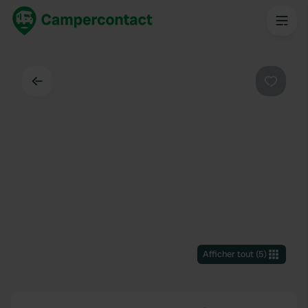
Dos
Préféré
Afficher tout
(
5
)