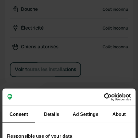
Douche
Coût inconnu
Électricité
Coût inconnu
Chiens autorisés
Coût inconnu
Voir toutes les installations
Consent
Details
Ad Settings
About
Ajouter un avis
Responsible use of your data