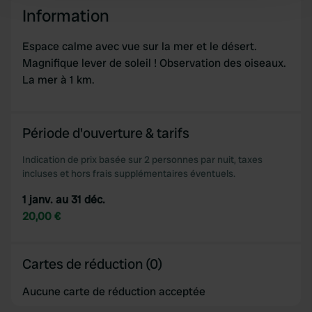
Information
and set your preferences in the
details section
.
We use cookies to personalise content and ads, to
Espace calme avec vue sur la mer et le désert.
provide social media features and to analyse our traffic.
Magnifique lever de soleil ! Observation des oiseaux.
We also share information about your use of our site with
La mer à 1 km.
our social media, advertising and analytics partners who
may combine it with other information that you’ve
provided to them or that they’ve collected from your use
Période d'ouverture & tarifs
of their services.
Indication de prix basée sur 2 personnes par nuit, taxes
incluses et hors frais supplémentaires éventuels.
1 janv. au 31 déc.
20,00 €
Cartes de réduction (0)
Aucune carte de réduction acceptée