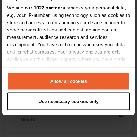
Vous êtes déjà venu ici ? Dites aux autres ce que
vous en pensez.
We and
our 1022 partners
process your personal data,
e.g. your IP-number, using technology such as cookies to
store and access information on your device in order to
serve personalized ads and content, ad and content
measurement, audience research and services
development. You have a choice in who uses your data
and for what purposes. Your privacy choices are only
applicable on this digital property where you have made
Contact
your choices. You can change or withdraw your consent
any time from the Cookie Declaration or by clicking on
L'adresse sera partagée après la réservation
the Privacy trigger icon.
Allow all cookies
Emplacement
If you allow, we would also like to:
Haría, Espagne
Copie
Use necessary cookies only
Collect information about your geographical location
which can be accurate to within several meters
Code du site
Identify your device by actively scanning it for
169710
Copie
specific characteristics (fingerprinting)
Find out more about how your personal data is processed