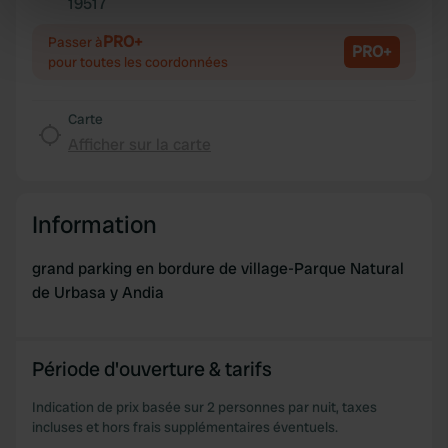
19517
Copie
specific characteristics (fingerprinting)
PRO+
Passer à
Find out more about how your personal data is processed
PRO+
pour toutes les coordonnées
and set your preferences in the
details section
.
Carte
We use cookies to personalise content and ads, to
Afficher sur la carte
provide social media features and to analyse our traffic.
We also share information about your use of our site with
our social media, advertising and analytics partners who
may combine it with other information that you’ve
Information
provided to them or that they’ve collected from your use
of their services.
grand parking en bordure de village-Parque Natural
de Urbasa y Andia
Période d'ouverture & tarifs
Indication de prix basée sur 2 personnes par nuit, taxes
incluses et hors frais supplémentaires éventuels.