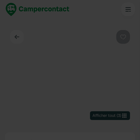
Dos
Préféré
Afficher tout
(
3
)