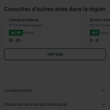
Consultez d'autres aires dans la région
Camping Urbasa
Etxarri Ara
Préféré
8,7 km
•
Urbasa, Espagne
14,3 km
•
Etxar
2.95
20 avis
3
3 avis
15 - 25
0 - 0
Voir tout
Campercontact
Populaires les aires de camping-car