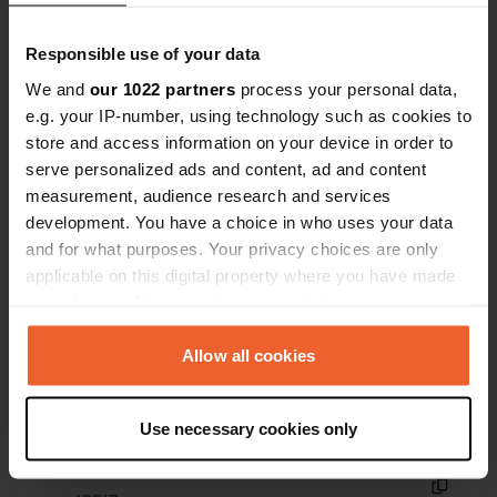
Es-tu déjà venu ici ?
Responsible use of your data
We and
our 1022 partners
process your personal data,
e.g. your IP-number, using technology such as cookies to
store and access information on your device in order to
serve personalized ads and content, ad and content
Contact
measurement, audience research and services
development. You have a choice in who uses your data
and for what purposes. Your privacy choices are only
Emplacement
applicable on this digital property where you have made
Calle de la Fuente
Copie
your choices. You can change or withdraw your consent
31272, Améscoa Baja, Espagne
any time from the Cookie Declaration or by clicking on
Coordonnées
the Privacy trigger icon.
Allow all cookies
42° 46' 59" N 2° 7' 17" W
Copie
If you allow, we would also like to:
42.78316 -2.12132
Use necessary cookies only
Collect information about your geographical location
Copie
which can be accurate to within several meters
Code du site
Identify your device by actively scanning it for