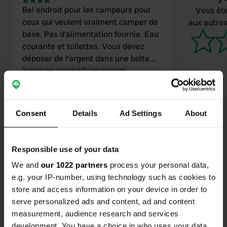
Bel endroit pour les campeurs pour
Vous ête
ceux qui veulent vraiment camper de
aux autres
base. Pas d'alimentation fournie. Eau
courante et toilettes. Vous devez
déposer de l'argent dans une boîte
aux lettres et mettre une preuve
Traduit par Google
Afficher l'original
derrière la fenêtre de votre camping-
car. Beaux endroits propres dans
100% nature! Admirez d'innombrables
Consent
Details
Ad Settings
About
étoiles le soir car il n'y a pas de
lumière dans cet endroit éloigné.
Super endroit pour les randonneurs et
Contact
Responsible use of your data
les connaisseurs
We and
our 1022 partners
process your personal data,
Emplacement
e.g. your IP-number, using technology such as cookies to
Barstow Road 2601
Copie
store and access information on your device in order to
92311, Barstow, États-Unis d'Amérique
serve personalized ads and content, ad and content
measurement, audience research and services
Coordonnées
development. You have a choice in who uses your data