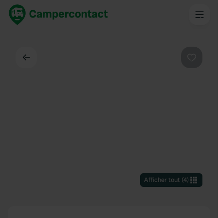
Dos
Préféré
Afficher tout
(
4
)