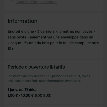
Appelez l'emplacement
may combine it with other information that you’ve
Copie
provided to them or that they’ve collected from your use
of their services.
Information
Endroit éloigné - 3 derniers kilomètres non pavés -
sans pilote - paiement via une enveloppe dans un
kiosque - fournir du bois pour le feu de camp - centre
12 ml
Période d'ouverture & tarifs
Indication de prix basée sur 2 personnes par nuit, taxes
incluses et hors frais supplémentaires éventuels.
1 janv. au 31 déc.
1,00 €
-
10,00 €
(
6,00 $US
)