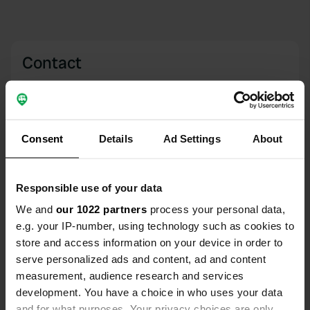
Contact
Emplacement
U.S. 191
Copie
UT 84535, Monticello, États-Unis
Consent
Details
Ad Settings
About
d'Amérique
Coordonnées
Responsible use of your data
37° 44' 12" N 109° 24' 43" W
We and
our 1022 partners
process your personal data,
Copie
37.73677818 -109.41185118
e.g. your IP-number, using technology such as cookies to
Copie
store and access information on your device in order to
Code du site
serve personalized ads and content, ad and content
98158
Copie
measurement, audience research and services
development. You have a choice in who uses your data
PRO+
Passer à
PRO+
and for what purposes. Your privacy choices are only