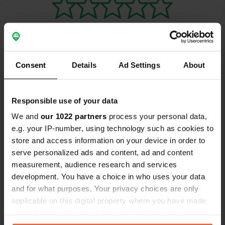
Consent
Details
Ad Settings
About
Contact
Responsible use of your data
Emplacement
Highway 89 25
Copie
We and
our 1022 partners
process your personal data,
83128, Alpine, États-Unis d'Amérique
e.g. your IP-number, using technology such as cookies to
store and access information on your device in order to
Coordonnées
serve personalized ads and content, ad and content
43° 9' 53" N 111° 1' 2" W
measurement, audience research and services
Copie
development. You have a choice in who uses your data
43.1645839 -111.01710154
and for what purposes. Your privacy choices are only
Copie
applicable on this digital property where you have made
Code du site
your choices. You can change or withdraw your consent
98213
Copie
any time from the Cookie Declaration or by clicking on