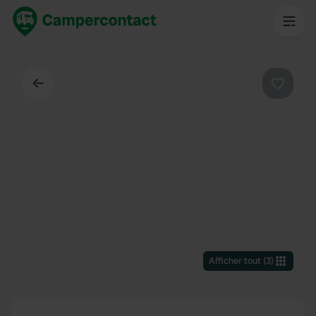
Dos
Préféré
Afficher tout
(
3
)