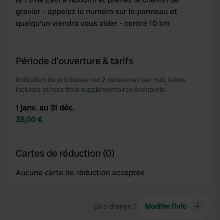
may combine it with other information that you’ve
gravier - appelez le numéro sur le panneau et
provided to them or that they’ve collected from your use
quelqu'un viendra vous aider - centre 10 km
of their services.
Période d'ouverture & tarifs
Indication de prix basée sur 2 personnes par nuit, taxes
incluses et hors frais supplémentaires éventuels.
1 janv. au 31 déc.
35,00 €
Cartes de réduction (0)
Aucune carte de réduction acceptée
Ça a changé ?
Modifier l’info