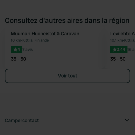
Consultez d'autres aires dans la région
Muumari Huoneistot & Caravan
Levilehto 
Préféré
10 km
•
Kittilä, Finlande
10,1 km
•
Kittilä
4
7 avis
3.44
16 a
35 - 50
35 - 50
Voir tout
Campercontact