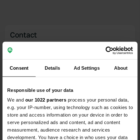
Contact
Emplacement
Muoniontie 955
Copie
99135, Kittilä, Finlande
Consent
Details
Ad Settings
About
Coordonnées
67° 52' 25" N 24° 38' 17" E
Responsible use of your data
Copie
67.87367737 24.63810304
We and
our 1022 partners
process your personal data,
Copie
e.g. your IP-number, using technology such as cookies to
Code du site
store and access information on your device in order to
102980
serve personalized ads and content, ad and content
Copie
measurement, audience research and services
PRO+
Passer à
PRO+
development. You have a choice in who uses your data
pour toutes les coordonnées