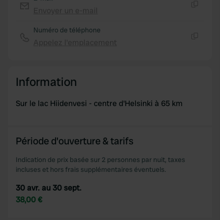
provide social media features and to analyse our traffic.
Envoyer un e-mail
Copie
We also share information about your use of our site with
Numéro de téléphone
our social media, advertising and analytics partners who
Appelez l'emplacement
may combine it with other information that you’ve
Copie
provided to them or that they’ve collected from your use
of their services.
Information
Sur le lac Hiidenvesi - centre d'Helsinki à 65 km
Période d'ouverture & tarifs
Indication de prix basée sur 2 personnes par nuit, taxes
incluses et hors frais supplémentaires éventuels.
30 avr. au 30 sept.
38,00 €