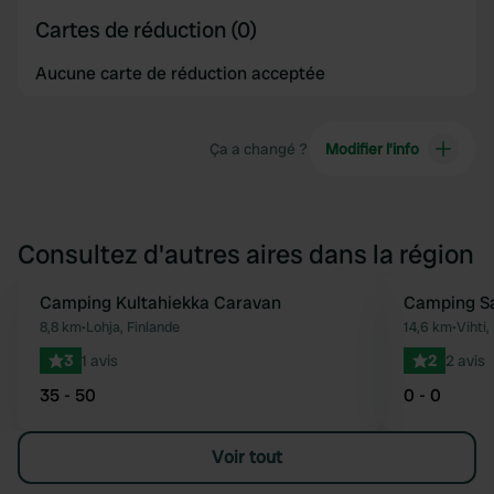
Cartes de réduction (0)
Aucune carte de réduction acceptée
Ça a changé ?
Modifier l’info
Consultez d'autres aires dans la région
Camping Kultahiekka Caravan
Camping S
Préféré
8,8 km
•
Lohja, Finlande
14,6 km
•
Vihti,
3
1 avis
2
2 avis
35 - 50
0 - 0
Voir tout