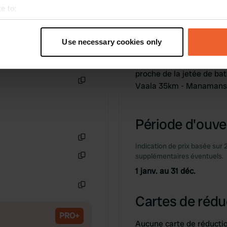
e to:
t your geographical location which can be accurate to within sev
tively scanning it for specific characteristics (fingerprinting)
Use necessary cookies only
Information
 personal data is processed and set your preferences in the
det
proche de la jetée de b
e content and ads, to provide social media features and to analy
Vaala 35km - Manamans
 our site with our social media, advertising and analytics partn
Copie
 provided to them or that they’ve collected from your use of their
Période d'ouver
Indication de prix basée sur 
Copie
supplémentaires éventuels.
Copie
1 janv. au 31 déc.
Copie
Cartes de rédu
PRO+
Aucune carte de réducti