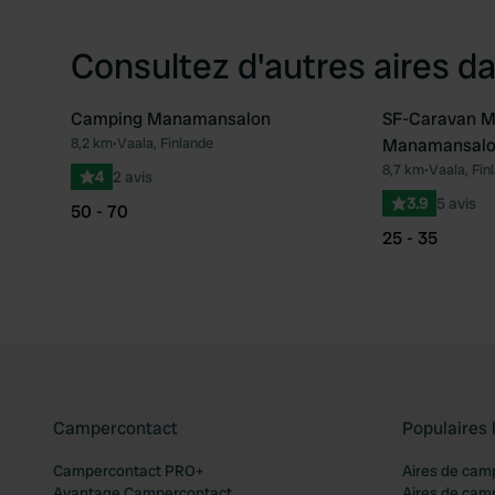
Consultez d'autres aires da
Camping Manamansalon
SF-Caravan M
8,2 km
•
Vaala, Finlande
Manamansalon
Préféré
8,7 km
•
Vaala, Fin
4
2 avis
3.9
5 avis
50 - 70
25 - 35
Campercontact
Populaires 
Campercontact PRO+
Aires de cam
Avantage Campercontact
Aires de cam