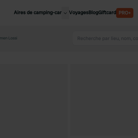
Aires de camping-car
Voyages
Blog
Giftcard
PRO+
leures aires de camping-car
Belgique
lmen Lossi
Slovénie
Autriche
Suède
e
Suisse