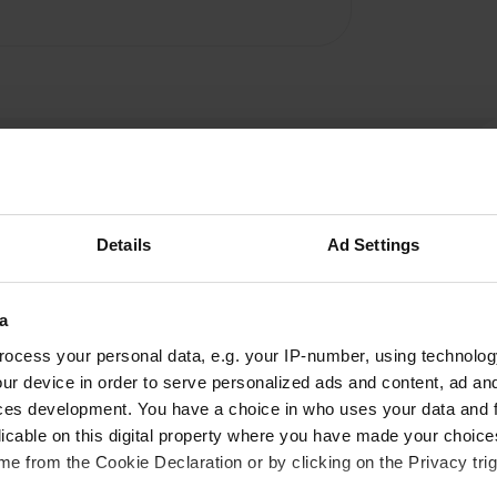
Details
Ad Settings
Ajouter un avis
Vous êtes déjà venu ici ? Dites aux autres ce que
a
vous en pensez.
ocess your personal data, e.g. your IP-number, using technolog
ur device in order to serve personalized ads and content, ad a
ces development. You have a choice in who uses your data and 
licable on this digital property where you have made your choic
e from the Cookie Declaration or by clicking on the Privacy trig