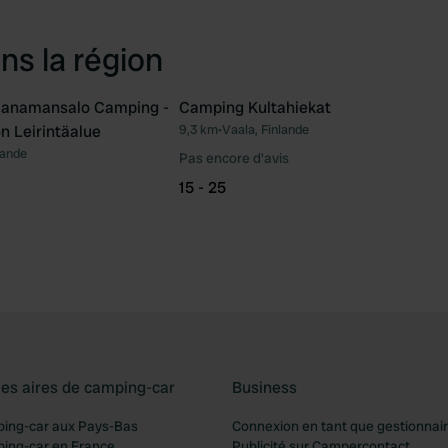
ns la région
anamansalo Camping -
Camping Kultahiekat
 Leirintäalue
9,3 km
•
Vaala, Finlande
Préféré
Pré
lande
Pas encore d'avis
15 - 25
les aires de camping-car
Business
ping-car aux Pays-Bas
Connexion en tant que gestionnai
ping-car en France
Publicité sur Campercontact