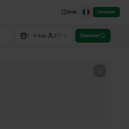
Aide
Connecter
Norvège
7 - 9 Aug
·
2
Chercher
Portugal
Danemark
Croatie
Voir tout...
Préféré