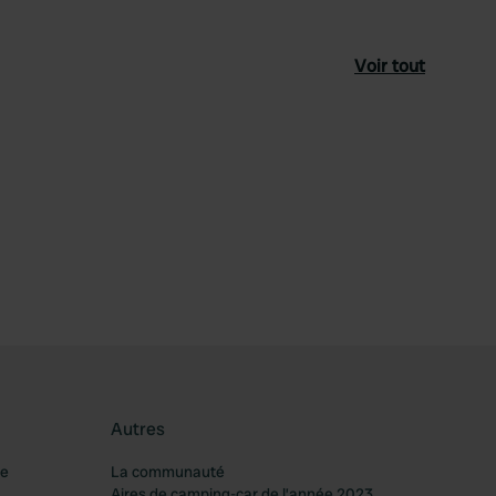
Voir tout
féré
Autres
re
La communauté
Aires de camping-car de l’année 2023