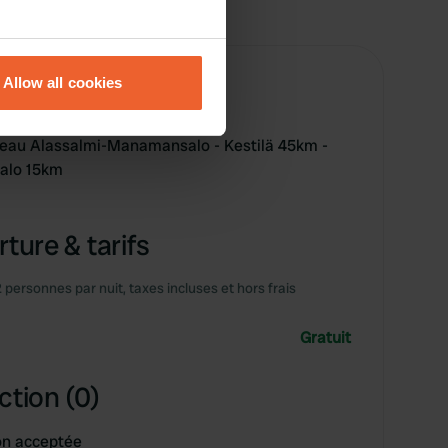
eral meters
Allow all cookies
ails section
.
ateau Alassalmi-Manamansalo - Kestilä 45km -
se our traffic. We also share
alo 15km
ers who may combine it with
 services.
ture & tarifs
2 personnes par nuit, taxes incluses et hors frais
Gratuit
ction (0)
on acceptée