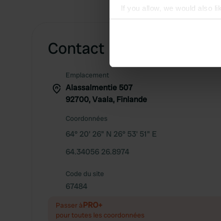
If you allow, we would also lik
Collect information abou
Identify your device by ac
Contact
Find out more about how your
We use cookies to personalis
Emplacement
information about your use of
Alassalmentie 507
other information that you’ve
92700, Vaala, Finlande
Coordonnées
64° 20' 26" N 26° 53' 51" E
64.34056 26.8974
Code du site
67484
PRO+
Passer à
pour toutes les coordonnées