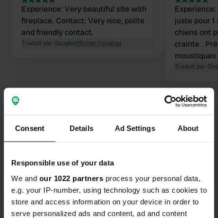
Experience: Very beautiful site with
Experience: 
fireplace. Contact: Very nice, polite
juste pour 1 nuit Un calme pa
and friendly contact.
chiens ont 
Traduit par Google
Afficher l'original
crainte . Prévoir juste une lotion anti
moustiques Tips: Lotion ant
moustiques Contact: Très agréable 
Traduit par Go
sans probl
Consent
Details
Ad Settings
About
Contact
Responsible use of your data
L'adresse sera partagée après la réservation
We and
our 1022 partners
process your personal data,
e.g. your IP-number, using technology such as cookies to
Emplacement
store and access information on your device in order to
Kärkölä, Finlande
Copie
serve personalized ads and content, ad and content