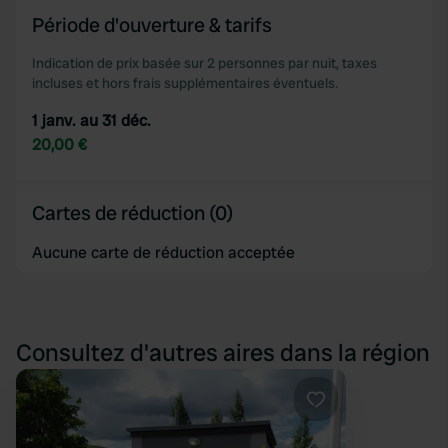
We also share information about your use of our site with
Période d'ouverture & tarifs
our social media, advertising and analytics partners who
may combine it with other information that you’ve
Indication de prix basée sur 2 personnes par nuit, taxes
provided to them or that they’ve collected from your use
incluses et hors frais supplémentaires éventuels.
of their services.
1 janv. au 31 déc.
20,00 €
Cartes de réduction (0)
Aucune carte de réduction acceptée
Consultez d'autres aires dans la région
Préféré