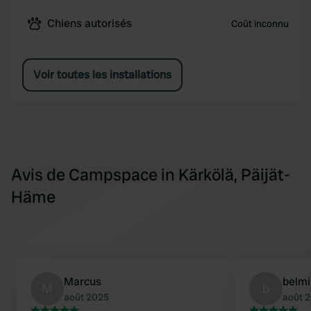
Chiens autorisés
Coût inconnu
Voir toutes les installations
Avis de Campspace in Kärkölä, Päijät-
Häme
Marcus
belmi
M
b
août 2025
août 