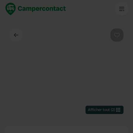
Dos
Préféré
Afficher tout
(
2
)