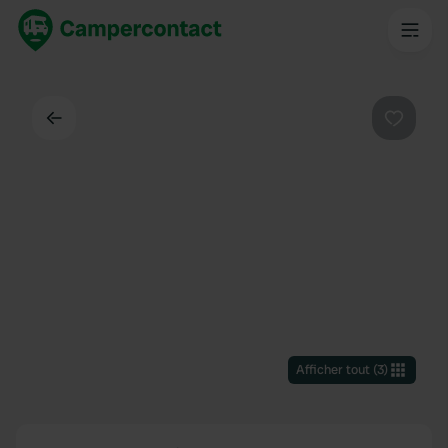
Dos
Préféré
Afficher tout
(
3
)