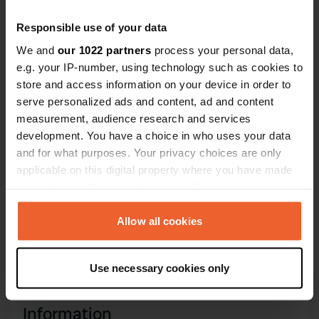
Es-tu déjà venu ici ?
Responsible use of your data
We and
our 1022 partners
process your personal data,
e.g. your IP-number, using technology such as cookies to
store and access information on your device in order to
serve personalized ads and content, ad and content
Contact
measurement, audience research and services
development. You have a choice in who uses your data
and for what purposes. Your privacy choices are only
L'adresse sera partagée après la réservation
applicable on this digital property where you have made
your choices. You can change or withdraw your consent
Emplacement
any time from the Cookie Declaration or by clicking on
Pitgam, France
Copie
the Privacy trigger icon.
Allow all cookies
Code du site
If you allow, we would also like to:
171303
Copie
Use necessary cookies only
Collect information about your geographical location
which can be accurate to within several meters
Identify your device by actively scanning it for
Information