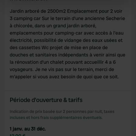
specific characteristics (fingerprinting)
Jardin arboré de 2500m2 Emplacement pour 2 voir
Find out more about how your personal data is processed
3 camping car Sur le terrain d’une ancienne Secherie
and set your preferences in the
details section
.
à chicorée, dans un grand jardin arboré,
emplacements pour camping-car avec accès à l’eau
We use cookies to personalise content and ads, to
électricité, possibilité de vidange des eaux usées et
provide social media features and to analyse our traffic.
des cassettes Wc projet de mise en place de
We also share information about your use of our site with
douches et sanitaires indépendants à venir ainsi que
our social media, advertising and analytics partners who
la rénovation d’un chalet pouvant accueillir 4 a 6
may combine it with other information that you’ve
voyageurs. Je ne vis pas sur le terrain, merci de
provided to them or that they’ve collected from your use
m’appeler si vous avez besoin de quoi que ce soit.
of their services.
Période d'ouverture & tarifs
Indication de prix basée sur 2 personnes par nuit, taxes
incluses et hors frais supplémentaires éventuels.
1 janv. au 31 déc.