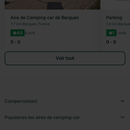
Aire de Camping-car de Bergues
Parking
7,7 km
•
Bergues, France
7,8 km
•
Bergue
4.5
4 avis
1
1 avis
0 - 0
0 - 0
Voir tout
Campercontact
Populaires les aires de camping-car