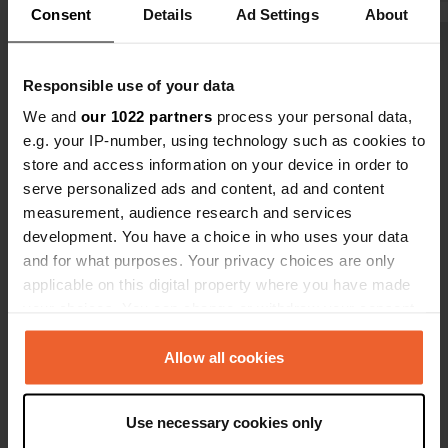
Consent
Details
Ad Settings
About
Voir tous les 10 avis
Responsible use of your data
We and
our 1022 partners
process your personal data,
Es-tu déjà venu ici ?
e.g. your IP-number, using technology such as cookies to
store and access information on your device in order to
serve personalized ads and content, ad and content
measurement, audience research and services
development. You have a choice in who uses your data
and for what purposes. Your privacy choices are only
Contact
applicable on this digital property where you have made
your choices. You can change or withdraw your consent
Emplacement
any time from the Cookie Declaration or by clicking on
Rue du Port
Copie
the Privacy trigger icon.
Allow all cookies
02850, Jaulgonne, France
If you allow, we would also like to:
Coordonnées
Use necessary cookies only
Collect information about your geographical location
49° 5' 9" N 3° 32' 0" E