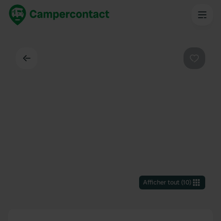
Dos
Préféré
Afficher tout
(
10
)