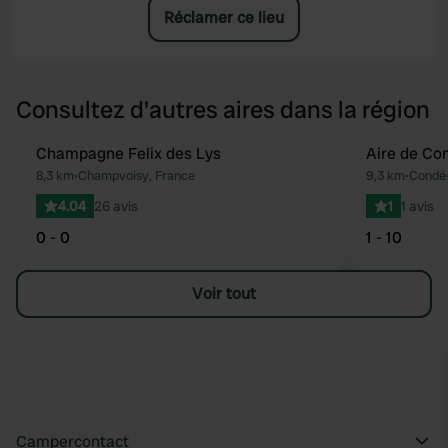
Réclamer ce lieu
Consultez d'autres aires dans la région
Champagne Felix des Lys
Aire de Co
Préféré
8,3 km
•
Champvoisy, France
9,3 km
•
Condé-
4.04
26 avis
1
1 avis
0 - 0
1 - 10
Voir tout
Campercontact