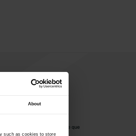
About
jouter un avis
jà venu ici ? Dites aux autres ce que
vous en pensez.
y such as cookies to store