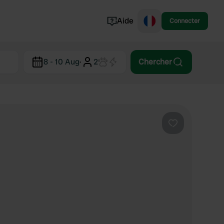
Aide
Connecter
Norvège
8 - 10 Aug
·
2
Chercher
Portugal
Danemark
Croatie
Voir tout...
Préféré