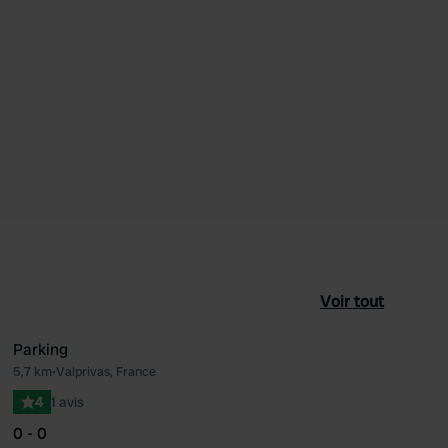
Voir tout
Parking
5,7 km
•
Valprivas, France
féré
Préféré
4
1 avis
0 - 0