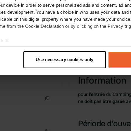
ur device in order to serve personalized ads and content, ad a
ces development. You have a choice in who uses your data and 
licable on this digital property where you have made your choic
e from the Cookie Declaration or by clicking on the Privacy trig
e to:
t your geographical location which can be accurate to within sev
tively scanning it for specific characteristics (fingerprinting)
Use necessary cookies only
 personal data is processed and set your preferences in the
det
Information
e content and ads, to provide social media features and to analy
 our site with our social media, advertising and analytics partn
 provided to them or that they’ve collected from your use of their
pour l'entrée du Camping
ne doit pas être garée a
Copie
Période d'ouver