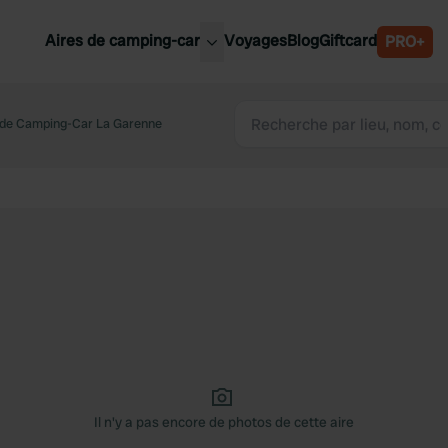
Aires de camping-car
Voyages
Blog
Giftcard
PRO+
leures aires de camping-car
Belgique
 de Camping-Car La Garenne
Slovénie
Autriche
Suède
e
Suisse
Il n'y a pas encore de photos de cette aire