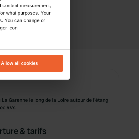
nd content measurement,
for what purposes. Your
es. You can change or
ger icon.
eral meters
Allow all cookies
ails section
.
se our traffic. We also share
ers who may combine it with
 services.
 La Garenne le long de la Loire autour de l'étang
vec RVs
ture & tarifs