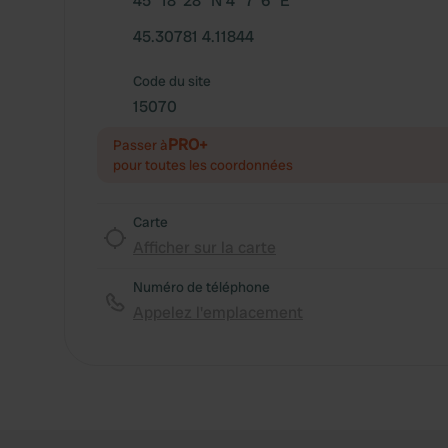
45° 18' 28" N 4° 7' 6" E
45.30781 4.11844
Code du site
15070
PRO+
Passer à
pour toutes les coordonnées
Carte
Afficher sur la carte
Numéro de téléphone
Appelez l'emplacement