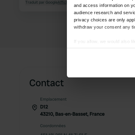
Traduit par Google
Afficher l'original
and access information on yo
audience research and servi
privacy choices are only app
withdraw your consent any tim
If you allow, we would also lik
Collect information abou
Identify your device by ac
Find out more about how your
Contact
We use cookies to personalis
information about your use of
other information that you’ve
Emplacement
D12
43210, Bas-en-Basset, France
Coordonnées