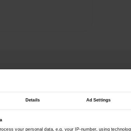
Details
Ad Settings
A
place de parking à côté. le
a
Vous êtes dé
s de la saison.
ocess your personal data, e.g. your IP-number, using technolog