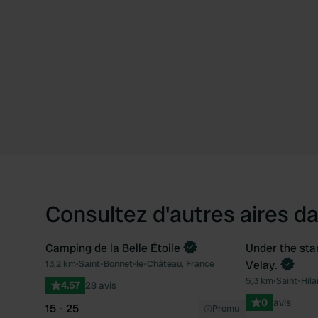
Consultez d'autres aires da
Camping de la Belle Étoile
Under the sta
Reserve mai
13,2 km
•
Saint-Bonnet-le-Château, France
Velay.
Préféré
5,3 km
•
Saint-Hila
4.57
28 avis
0
avis
15 - 25
Promu