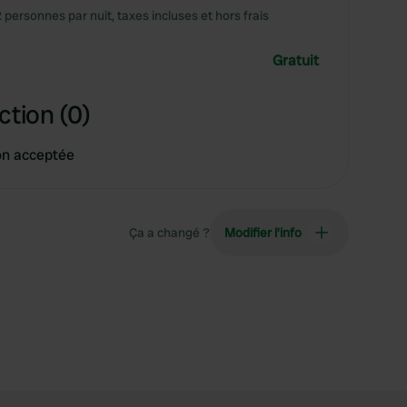
2 personnes par nuit, taxes incluses et hors frais
Gratuit
ction (0)
on acceptée
Ça a changé ?
Modifier l’info