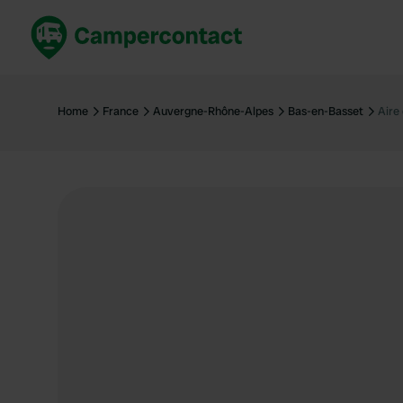
Réservez maintenant
Les meil
France
France
Home
France
Auvergne-Rhône-Alpes
Bas-en-Basset
Aire
Italie
Italie
Espagne
Espagne
Allemagne
Allemagn
Voir tout...
Pays-Bas