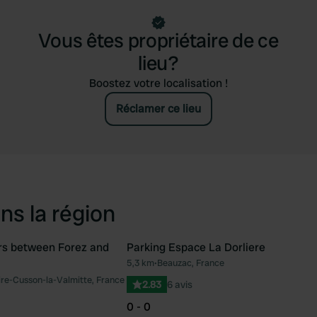
Vous êtes propriétaire de ce
lieu?
Boostez votre localisation !
Réclamer ce lieu
ns la région
rs between Forez and
Parking Espace La Dorliere
ntenant
5,3 km
•
Beauzac, France
Préféré
Pré
ire-Cusson-la-Valmitte, France
2.83
6 avis
0 - 0