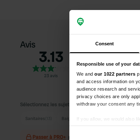
Avis
Consent
3.13
5
4
Responsible use of your dat
3
We and
our 1022 partners
pr
23 avis
2
and access information on yo
1
audience research and servi
privacy choices are only app
withdraw your consent any tim
Sélectionnez les sujets pour lire les critiques :
Sanitaires
(13)
Baignade
(9)
Village
(9)
Hygiène
If you allow, we would also lik
Collect information abou
Identify your device by ac
Passer à PRO+
pour l'utilisation des filtres sur 