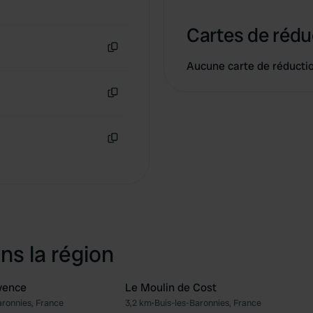
Cartes de rédu
Copie
Aucune carte de réducti
Copie
Copie
ns la région
vence
Le Moulin de Cost
aronnies, France
3,2 km
•
Buis-les-Baronnies, France
Préféré
Pré