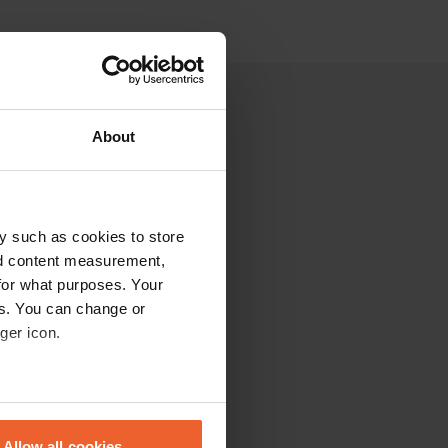
About
y such as cookies to store
nd content measurement,
for what purposes. Your
es. You can change or
ger icon.
eral meters
Allow all cookies