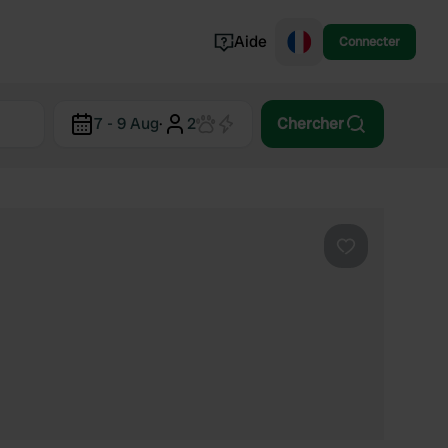
Aide
Connecter
Norvège
7 - 9 Aug
·
2
Chercher
Portugal
Danemark
Croatie
Voir tout...
Préféré