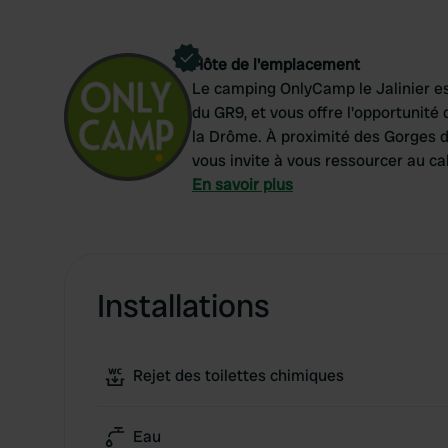
Hôte de l'emplacement
Le camping OnlyCamp le Jalinier est
du GR9, et vous offre l'opportunité 
la Drôme. À proximité des Gorges d
vous invite à vous ressourcer au c
pied du rocher de Saint-Julien, de
En savoir plus
accessibles aux familles comme aux
Installations
Rejet des toilettes chimiques
Eau