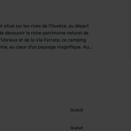
 situé sur les rives de l'Ouvèze, au départ
de découvrir le riche patrimoine naturel de
'Ubrieux et de la Via Ferrata, ce camping
alme, au cœur d'un paysage magnifique. Au
 nombreux sentiers de randonnée sont
 sportifs.
Gratuit
Gratuit