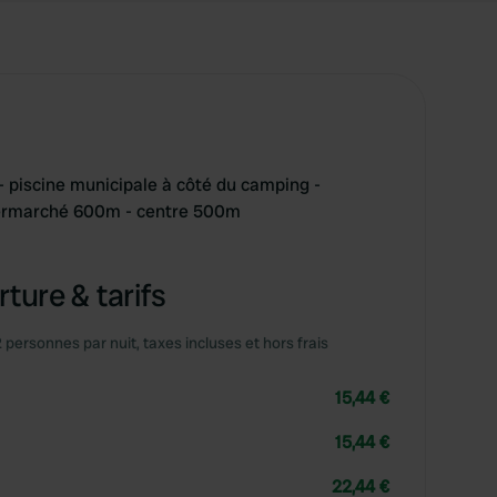
- piscine municipale à côté du camping -
ermarché 600m - centre 500m
ture & tarifs
2 personnes par nuit, taxes incluses et hors frais
15,44 €
15,44 €
22,44 €