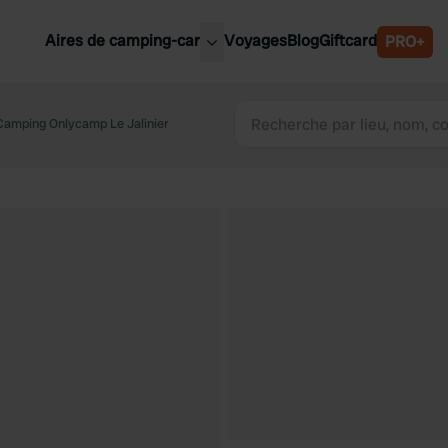
Aires de camping-car
Voyages
Blog
Giftcard
PRO+
leures aires de camping-car
Belgique
Camping Onlycamp Le Jalinier
Slovénie
Autriche
Suède
e
Suisse