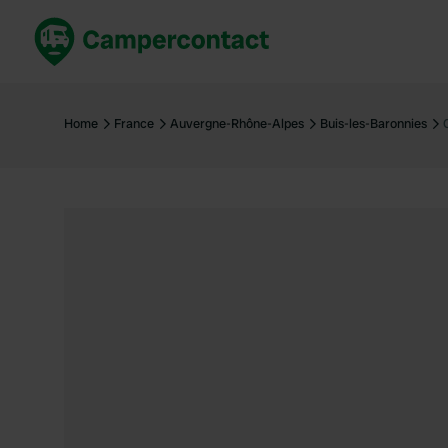
Réservez maintenant
Les meil
France
France
Home
France
Auvergne-Rhône-Alpes
Buis-les-Baronnies
Italie
Italie
Espagne
Espagne
Allemagne
Allemagn
Voir tout...
Pays-Bas