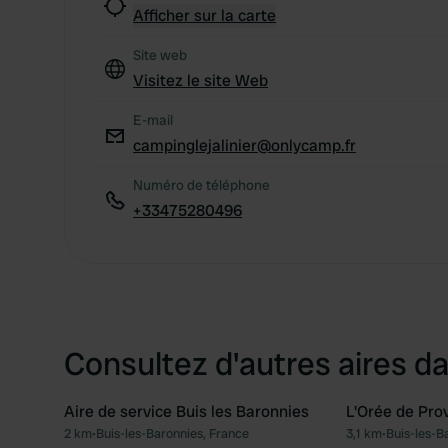
Afficher sur la carte
Site web
Visitez le site Web
E-mail
campinglejalinier@onlycamp.fr
Numéro de téléphone
+33475280496
Consultez d'autres aires da
Aire de service Buis les Baronnies
L'Orée de Pro
2 km
•
Buis-les-Baronnies, France
3,1 km
•
Buis-les-B
Préféré