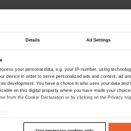
Details
Ad Settings
a
ocess your personal data, e.g. your IP-number, using technolog
ur device in order to serve personalized ads and content, ad a
ces development. You have a choice in who uses your data and 
licable on this digital property where you have made your choic
e from the Cookie Declaration or by clicking on the Privacy trig
Montre plus
(6)
e to:
t your geographical location which can be accurate to within sev
tively scanning it for specific characteristics (fingerprinting)
les avis
Use necessary cookies only