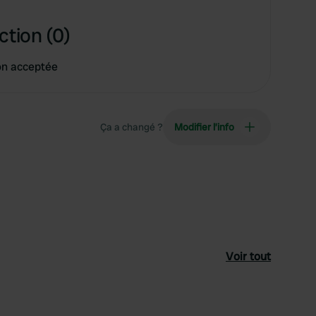
ction (0)
on acceptée
Ça a changé ?
Modifier l’info
Voir tout
féré