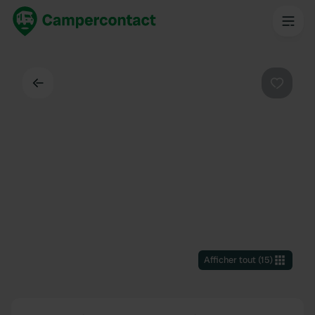
Dos
Préféré
Afficher tout
(
15
)