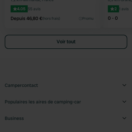
Préféré
4.05
55 avis
2
1 avis
0 - 0
Depuis 46,80 €
(hors frais)
Promu
Voir tout
Campercontact
Populaires les aires de camping-car
Business