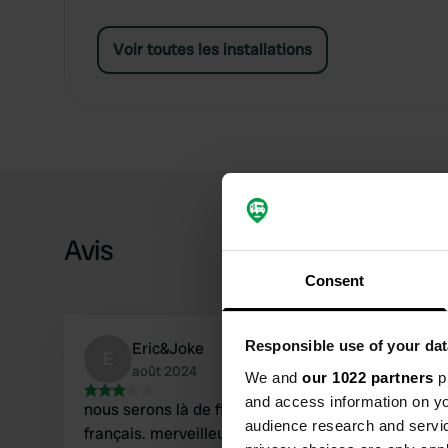
Voir toutes les installations
Avis
Consent
Responsible use of your dat
Eric&Joke
E
août 2024
We and
our 1022 partners
pr
and access information on yo
nous serons là de fin juillet 2024 à début août. camping typiquement
audience research and servi
français. merveilleusement détendu. sanitaires sommaires, pas de papier