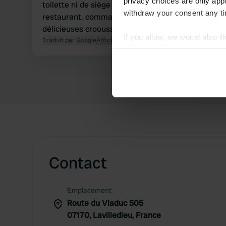
privacy choices are only app
toilette ni de siège de toilette, mais propres. peti
withdraw your consent any tim
restaurant. commandez des sandwichs pour le lendemain matin. De
délicieuses croousaines.
If you allow, we would also lik
Traduit par Google
Afficher l'original
Collect information abou
Identify your device by ac
Find out more about how your
We use cookies to personalis
information about your use of
other information that you’ve
Contact
Emplacement
Route du Viaduc 505
07170, Lavilledieu, France