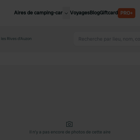
Aires de camping-car
Voyages
Blog
Giftcard
PRO+
leures aires de camping-car
Belgique
les Rives d'Auzon
Slovénie
Autriche
Suède
e
Suisse
Il n'y a pas encore de photos de cette aire