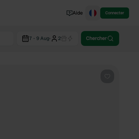
Aide
Connecter
Norvège
7 - 9 Aug
·
2
Chercher
Portugal
Danemark
Croatie
Voir tout...
Préféré