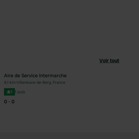
Voir tout
Aire de Service Intermarche
4,1 km
•
Villeneuve-de-Berg, France
féré
Préféré
1
1 avis
0 - 0