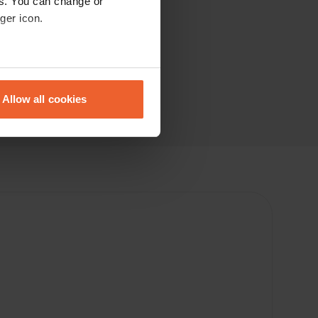
es. You can change or
ger icon.
eral meters
Allow all cookies
ails section
.
se our traffic. We also share
ers who may combine it with
 services.