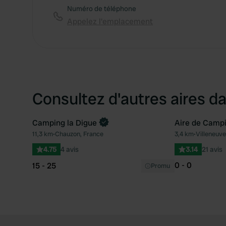
Numéro de téléphone
Appelez l'emplacement
Consultez d'autres aires da
Camping la Digue
Aire de Camp
Reserve maintenant
11,3 km
•
Chauzon, France
3,4 km
•
Villeneuve
Préféré
4.75
4 avis
3.14
21 avis
0 - 0
15 - 25
Promu