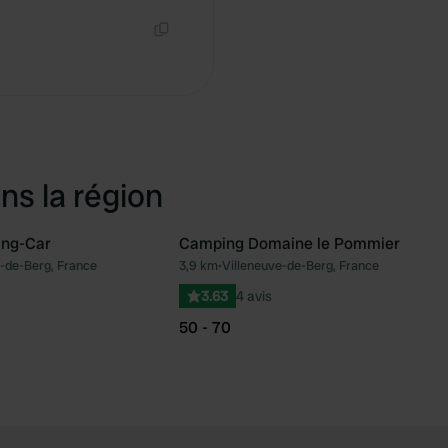
Copie
ns la région
ing-Car
Camping Domaine le Pommier
-de-Berg, France
3,9 km
•
Villeneuve-de-Berg, France
Préféré
Pré
3.63
4 avis
50 - 70