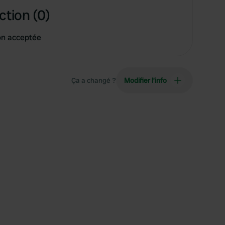
ction (0)
on acceptée
Ça a changé ?
Modifier l’info