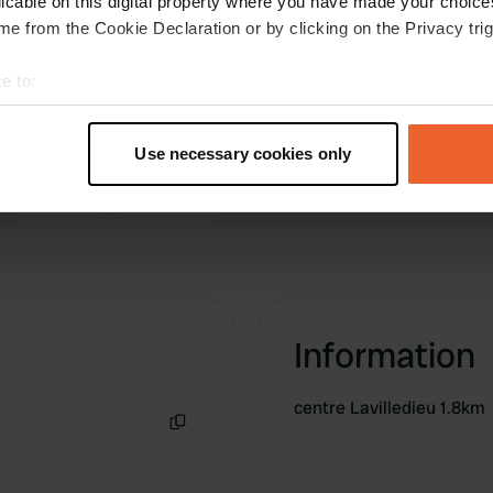
licable on this digital property where you have made your choic
te piscine et un bar avec
e from the Cookie Declaration or by clicking on the Privacy trig
e to:
t your geographical location which can be accurate to within sev
tively scanning it for specific characteristics (fingerprinting)
Use necessary cookies only
 personal data is processed and set your preferences in the
det
e content and ads, to provide social media features and to analy
 our site with our social media, advertising and analytics partn
 provided to them or that they’ve collected from your use of their
Information
centre Lavilledieu 1.8km
Copie