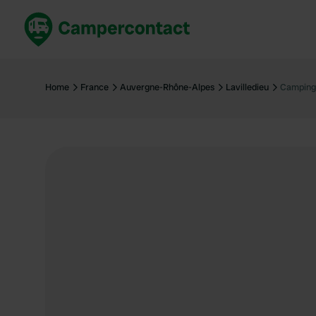
Réservez maintenant
Les meil
France
France
Home
France
Auvergne-Rhône-Alpes
Lavilledieu
Camping 
Italie
Italie
Espagne
Espagne
Allemagne
Allemagn
Voir tout...
Pays-Bas