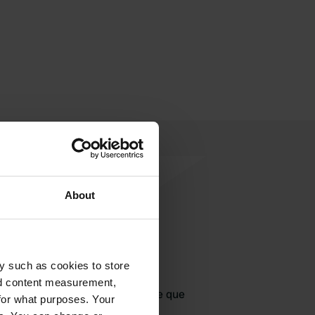
About
jouter un avis
y such as cookies to store
nd content measurement,
jà venu ici ? Dites aux autres ce que
for what purposes. Your
vous en pensez.