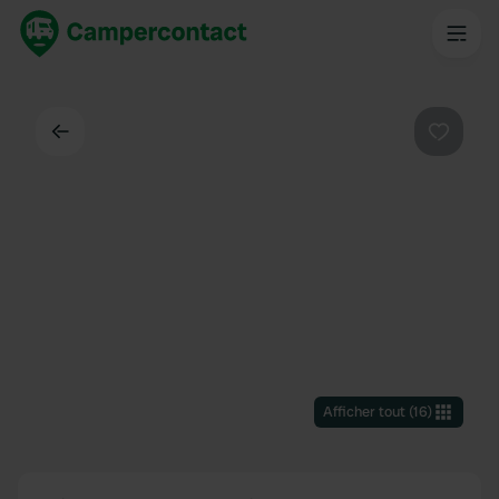
Dos
Préféré
Afficher tout
(
16
)