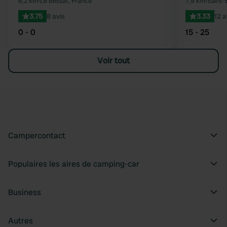
Préféré
6,2 km
•
Le Bessat, France
7,9 km
•
Saint-
3.75
8 avis
3.33
12 a
0 - 0
15 - 25
Voir tout
Campercontact
Populaires les aires de camping-car
Business
Autres