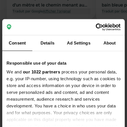
d'un mètre et le chemin menant au
bain bleue p
poteau électrique est complètement
Traduit par Google
Afficher l'original
Traduit par Go
piétiné.
Voir tous les 42 avis
Consent
Details
Ad Settings
About
Es-tu déjà venu ici ?
Responsible use of your data
We and
our 1022 partners
process your personal data,
e.g. your IP-number, using technology such as cookies to
store and access information on your device in order to
Contact
serve personalized ads and content, ad and content
measurement, audience research and services
Emplacement
development. You have a choice in who uses your data
Chemin du Vignolet 390
and for what purposes. Your privacy choices are only
Copie
42660, Planfoy, France
applicable on this digital property where you have made
your choices. You can change or withdraw your consent