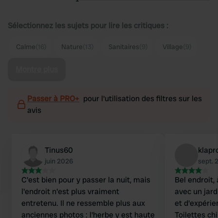
Sélectionnez les sujets pour lire les critiques :
Calme
(16)
Nature
(13)
Sanitaires
(9)
Village
(9)
Montre plus
Passer à PRO+
pour l'utilisation des filtres sur les
avis
Tinus60
klapr
juin 2026
sept. 
C'est bien pour y passer la nuit, mais
Bel endroit, 
l'endroit n'est plus vraiment
avec un jar
entretenu. Il ne ressemble plus aux
et d'expérie
anciennes photos : l'herbe y est haute
Toilettes ch