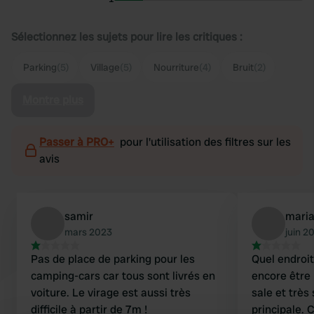
Sélectionnez les sujets pour lire les critiques :
Parking
(5)
Village
(5)
Nourriture
(4)
Bruit
(2)
Montre plus
Passer à PRO+
pour l'utilisation des filtres sur les
avis
samir
mari
mars 2023
juin 2
Pas de place de parking pour les
Quel endroit
camping-cars car tous sont livrés en
encore être 
voiture. Le virage est aussi très
sale et très
difficile à partir de 7m !
principale. 