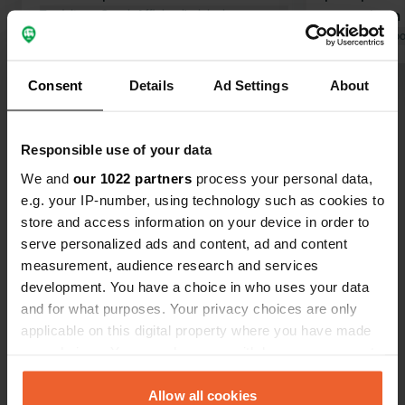
Traduit par Google
Afficher l'original
car mais un 
camping-car 
Traduit par Go
Consent
Details
Ad Settings
About
Voir tous les 13 avis
Responsible use of your data
Es-tu déjà venu ici ?
We and
our 1022 partners
process your personal data,
e.g. your IP-number, using technology such as cookies to
store and access information on your device in order to
serve personalized ads and content, ad and content
measurement, audience research and services
Contact
development. You have a choice in who uses your data
and for what purposes. Your privacy choices are only
applicable on this digital property where you have made
Emplacement
your choices. You can change or withdraw your consent
Place de la Liberté
Copie
any time from the Cookie Declaration or by clicking on
63200, Saint-Bonnet-près-Riom, France
the Privacy trigger icon.
Allow all cookies