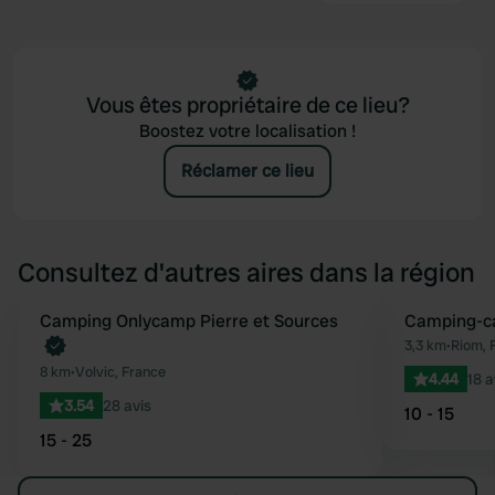
Vous êtes propriétaire de ce lieu?
Boostez votre localisation !
Réclamer ce lieu
Consultez d'autres aires dans la région
Reserve maintenant
Camping Onlycamp Pierre et Sources
Camping-ca
Préféré
3,3 km
•
Riom, 
8 km
•
Volvic, France
4.44
18 a
3.54
28 avis
10 - 15
15 - 25