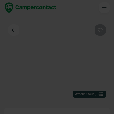
Dos
Préféré
Afficher tout
(
9
)