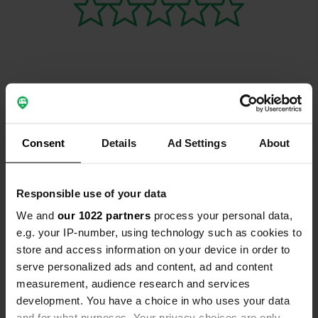
Contact
Consent
Details
Ad Settings
About
Emplacement
La Bruyère 389
Copie
63230, Saint-Jacques-d'Ambur, France
Responsible use of your data
Coordonnées
We and
our 1022 partners
process your personal data,
45° 53' 55" N 2° 44' 18" E
e.g. your IP-number, using technology such as cookies to
Copie
store and access information on your device in order to
45.898493 2.73843954
serve personalized ads and content, ad and content
Copie
measurement, audience research and services
Code du site
development. You have a choice in who uses your data
107710
Copie
and for what purposes. Your privacy choices are only