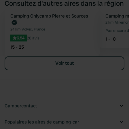
Consultez d'autres aires dans la région
Reserve maintenant
Camping Onlycamp Pierre et Sources
Camping mu
Préféré
2 km
•
Miremon
24 km
•
Volvic, France
Pas encore d
3.54
28 avis
1 - 10
15 - 25
Voir tout
Campercontact
Populaires les aires de camping-car