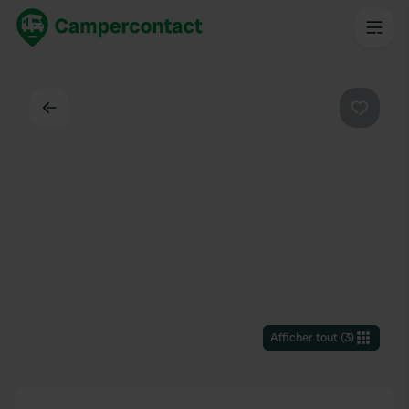
Dos
Préféré
Afficher tout
(
3
)