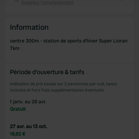
Appelez l'emplacement
and set your preferences in the
details section
.
Copie
We use cookies to personalise content and ads, to
provide social media features and to analyse our traffic.
Information
We also share information about your use of our site with
our social media, advertising and analytics partners who
centre 300m - station de sports d'hiver Super Lioran
may combine it with other information that you’ve
7km
provided to them or that they’ve collected from your use
of their services.
Période d'ouverture & tarifs
Indication de prix basée sur 2 personnes par nuit, taxes
incluses et hors frais supplémentaires éventuels.
1 janv. au 26 avr.
Gratuit
27 avr. au 13 oct.
18,82 €