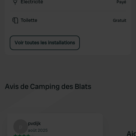
Électricité
Payé
Toilette
Gratuit
Voir toutes les installations
Avis de Camping des Blats
pvdijk
p
août 2025
Aj