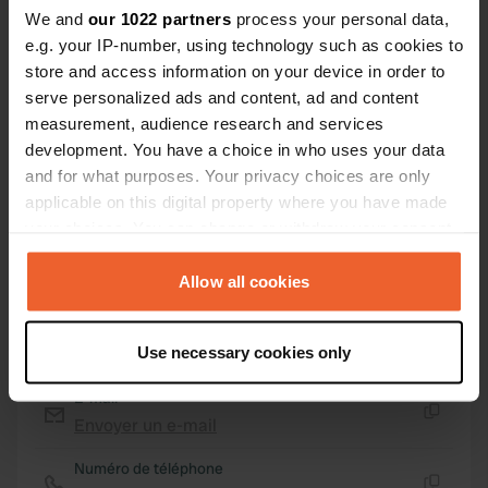
45° 3' 6" N 2° 42' 49" E
We and
our 1022 partners
process your personal data,
Copie
e.g. your IP-number, using technology such as cookies to
45.05178089 2.71367997
store and access information on your device in order to
Copie
serve personalized ads and content, ad and content
Code du site
measurement, audience research and services
114458
Copie
development. You have a choice in who uses your data
PRO+
Passer à
and for what purposes. Your privacy choices are only
PRO+
pour toutes les coordonnées
applicable on this digital property where you have made
your choices. You can change or withdraw your consent
any time from the Cookie Declaration or by clicking on
Carte
the Privacy trigger icon.
Allow all cookies
Afficher sur la carte
Site web
If you allow, we would also like to:
Use necessary cookies only
Visitez le site Web
Copie
Collect information about your geographical location
which can be accurate to within several meters
E-mail
Identify your device by actively scanning it for
Envoyer un e-mail
Copie
specific characteristics (fingerprinting)
Numéro de téléphone
Find out more about how your personal data is processed