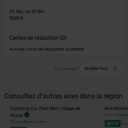
20 déc. au 31 déc.
18,82 €
Cartes de réduction (0)
Aucune carte de réduction acceptée
Ça a changé ?
Modifier l’info
Consultez d'autres aires dans la région
Camping-Car Park Mon Village de
Aire Munic
Préféré
Murat
4,9 km
•
Mandai
13,2 km
•
Murat, France
3.78
9 av