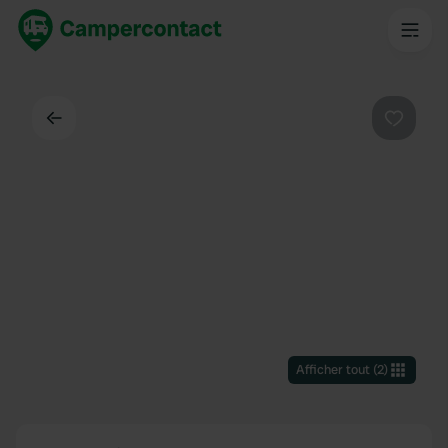
Dos
Préféré
Afficher tout
(
2
)