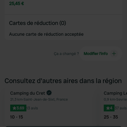
25,45 €
Cartes de réduction (0)
Aucune carte de réduction acceptée
Ça a changé ?
Modifier l’info
Consultez d'autres aires dans la région
Camping du Cret
Camping L
Préféré
21,3 km
•
Saint-Jean-de-Sixt, France
0,9 km
•
Sevrie
3.69
13 avis
4
37 avis
10 - 15
25 - 35