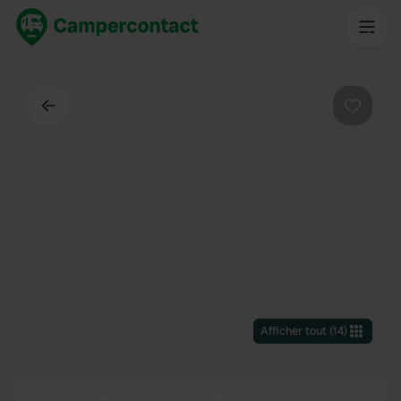
Dos
Préféré
Afficher tout
(
14
)