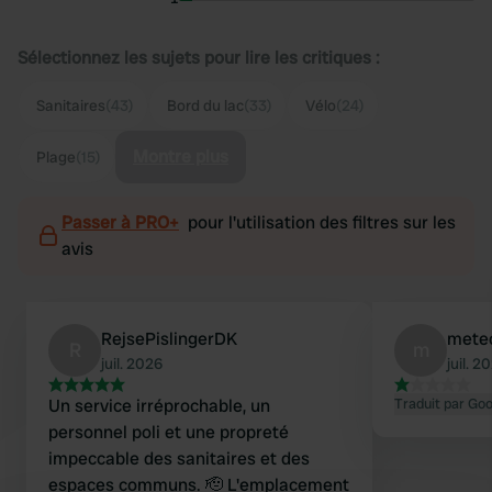
Sélectionnez les sujets pour lire les critiques :
Sanitaires
(43)
Bord du lac
(33)
Vélo
(24)
Montre plus
Plage
(15)
Passer à PRO+
pour l'utilisation des filtres sur les
avis
RejsePislingerDK
mete
R
m
juil. 2026
juil. 2
Un service irréprochable, un
Traduit par Go
personnel poli et une propreté
impeccable des sanitaires et des
espaces communs. 🫡 L'emplacement