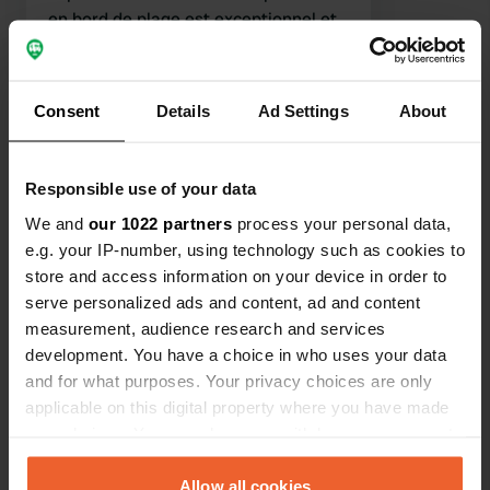
en bord de plage est exceptionnel et
la vue depuis le sable, la nuit, est tout
Traduit par Google
Afficher l'original
simplement époustouflante : une
expérience inoubliable ! À 10 minutes
Consent
Details
Ad Settings
About
Voir tous les 64 avis
à pied ou 4 minutes à vélo du
supermarché Carrefour. À proximité,
un petit café-restaurant agréable se
Es-tu déjà venu ici ?
Responsible use of your data
trouve également au bord de la piste
We and
our 1022 partners
process your personal data,
cyclable. Des gardes patrouillent le
e.g. your IP-number, using technology such as cookies to
camp la nuit.
store and access information on your device in order to
serve personalized ads and content, ad and content
measurement, audience research and services
Contact
development. You have a choice in who uses your data
and for what purposes. Your privacy choices are only
Emplacement
applicable on this digital property where you have made
Chemin des Communaux 331
your choices. You can change or withdraw your consent
Copie
74320, Sevrier, France
any time from the Cookie Declaration or by clicking on
the Privacy trigger icon.
Allow all cookies