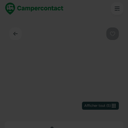
Dos
Préféré
Afficher tout
(
5
)