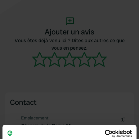
Ajouter un avis
Vous êtes déjà venu ici ? Dites aux autres ce que
vous en pensez.
Contact
Emplacement
Chemin de la Rama 14
Copie
38460, Siccieu-Saint-Julien-et-Carisieu,