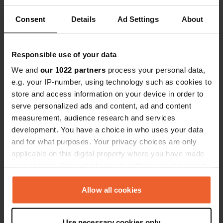
France
Consent
Details
Ad Settings
About
Coordonnées
45° 42' 56" N 5° 19' 60" E
Copie
Responsible use of your data
45.7156909 5.3332378
Copie
We and
our 1022 partners
process your personal data,
Code du site
e.g. your IP-number, using technology such as cookies to
113578
store and access information on your device in order to
Copie
serve personalized ads and content, ad and content
PRO+
Passer à
PRO+
measurement, audience research and services
pour toutes les coordonnées
development. You have a choice in who uses your data
and for what purposes. Your privacy choices are only
Carte
applicable on this digital property where you have made
Afficher sur la carte
your choices. You can change or withdraw your consent
any time from the Cookie Declaration or by clicking on
Site web
the Privacy trigger icon.
Allow all cookies
Visitez le site Web
Copie
E-mail
If you allow, we would also like to:
Use necessary cookies only