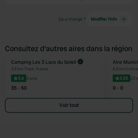
Ça a changé ?
Modifier l’info
Consultez d'autres aires dans la région
Camping Les 3 Lacs du Soleil
Aire Munic
Préféré
3,3 km
•
Trept, France
6,8 km
•
Crémie
3.4
5 avis
3.33
23 a
35 - 50
0 - 0
Voir tout