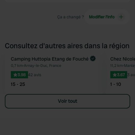
Ça a changé ?
Modifier l’info
Consultez d'autres aires dans la région
Reserve maintenant
Camping Huttopia Etang de Fouché
Chez Nicole
Préféré
0,7 km
•
Arnay-le-Duc, France
11,2 km
•
Manla
3.98
42 avis
3.67
3 av
15 - 25
1 - 10
Voir tout