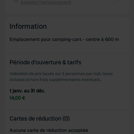
We also share information about your use of our site with
Appelez l'emplacement
Copie
our social media, advertising and analytics partners who
may combine it with other information that you’ve
provided to them or that they’ve collected from your use
Information
of their services.
Emplacement pour camping-cars - centre à 600 m
Période d'ouverture & tarifs
Indication de prix basée sur 2 personnes par nuit, taxes
incluses et hors frais supplémentaires éventuels.
1 janv. au 31 déc.
14,00 €
Cartes de réduction (0)
Aucune carte de réduction acceptée