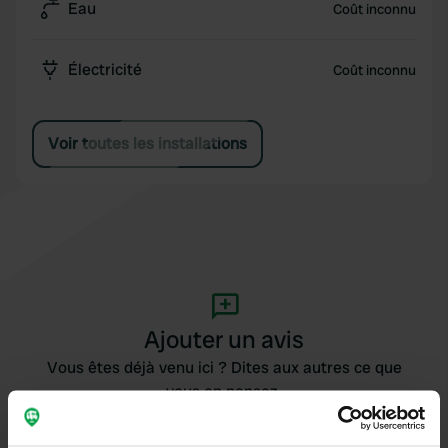
Eau
Coût inconnu
Électricité
Coût inconnu
Voir toutes les installations
Ajouter un avis
Vous êtes déjà venu ici ? Dites aux autres ce que
vous en pensez.