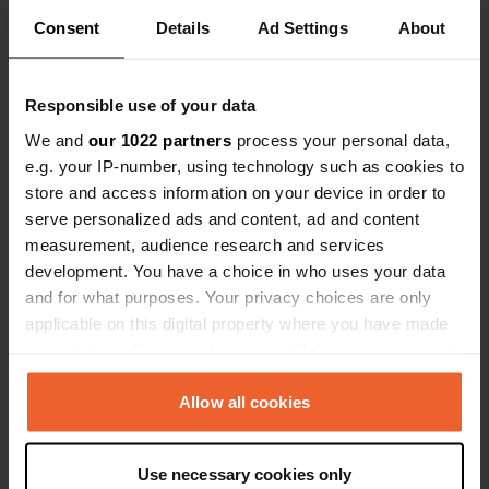
Consent
Details
Ad Settings
About
Responsible use of your data
Contact
We and
our 1022 partners
process your personal data,
e.g. your IP-number, using technology such as cookies to
L'adresse sera partagée après la réservation
store and access information on your device in order to
serve personalized ads and content, ad and content
Emplacement
measurement, audience research and services
Égriselles-le-Bocage, France
Copie
development. You have a choice in who uses your data
and for what purposes. Your privacy choices are only
Code du site
applicable on this digital property where you have made
173638
Copie
your choices. You can change or withdraw your consent
any time from the Cookie Declaration or by clicking on
the Privacy trigger icon.
Allow all cookies
Information
If you allow, we would also like to:
Situé dans un petit hameau en campagne. A
Use necessary cookies only
Collect information about your geographical location