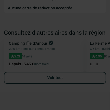
Aucune carte de réduction acceptée
Consultez d'autres aires dans la région
Reserve maintenant
Camping l'Île d'Amour
La Ferme A
Préféré
20,9 km
•
Pont-sur-Yonne, France
6,3 km
•
Fouchè
2.21
14 avis
3.95
10 a
Depuis 15,43 €
0 - 0
(hors frais)
Voir tout