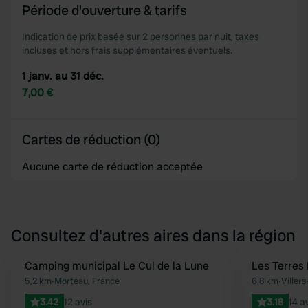
Période d'ouverture & tarifs
Indication de prix basée sur 2 personnes par nuit, taxes
incluses et hors frais supplémentaires éventuels.
1 janv. au 31 déc.
7,00 €
Cartes de réduction (0)
Aucune carte de réduction acceptée
Consultez d'autres aires dans la région
Camping municipal Le Cul de la Lune
Les Terres
Préféré
5,2 km
•
Morteau, France
6,8 km
•
Villers
3.42
12 avis
3.18
14 a