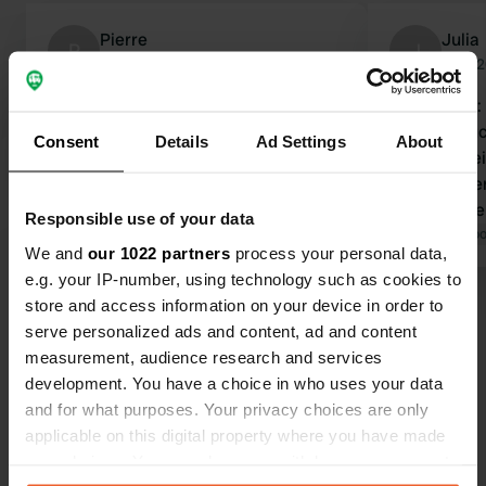
Pierre
Julia
P
J
sept. 2025
août 
Experience: Un endroit parfait pour
Experience:
qui aime le calme, la forêt, les
wenig besu
Consent
Details
Ad Settings
About
randonnées... Contact: Très facile.
leicht anste
Traduit par Google
Afficher l'original
ist umwerfe
Zum Wander
Responsible use of your data
ideal. Man 
Traduit par Go
We and
our 1022 partners
process your personal data,
können. Tips: Auffahrtkeile notwendig
e.g. your IP-number, using technology such as cookies to
Vorher Wass
store and access information on your device in order to
Voir tous les 7 avis
auffüllen. N
serve personalized ads and content, ad and content
Wandern/Mou
measurement, audience research and services
pur Ruhe, d
Es-tu déjà venu ici ?
development. You have a choice in who uses your data
und das Bru
and for what purposes. Your privacy choices are only
Hummeln usw. Contact
applicable on this digital property where you have made
entspannt- s
your choices. You can change or withdraw your consent