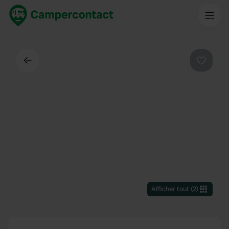
Dos
Préféré
Afficher tout
(
2
)