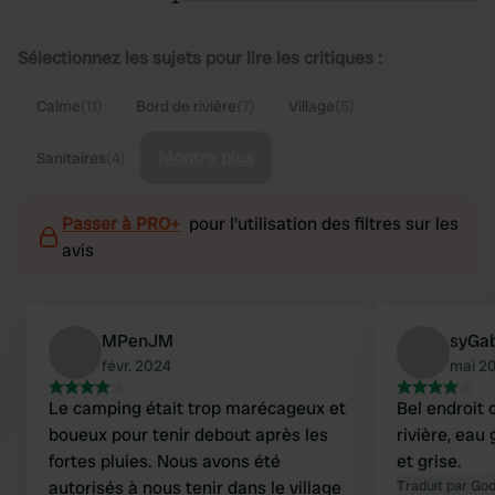
Sélectionnez les sujets pour lire les critiques :
Calme
(11)
Bord de rivière
(7)
Village
(5)
Montre plus
Sanitaires
(4)
Passer à PRO+
pour l'utilisation des filtres sur les
avis
MPenJM
syGa
févr. 2024
mai 2
Le camping était trop marécageux et
Bel endroit 
boueux pour tenir debout après les
rivière, eau
fortes pluies. Nous avons été
et grise.
autorisés à nous tenir dans le village
Traduit par Go