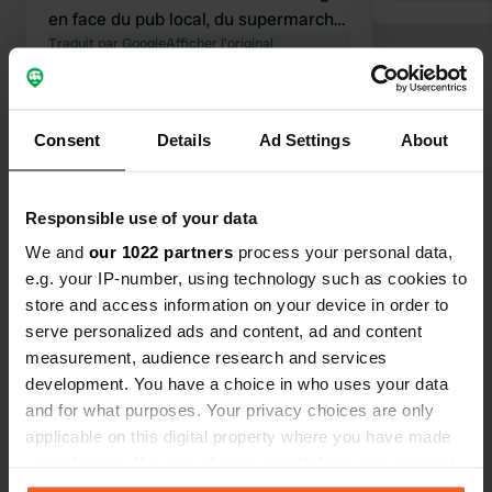
en face du pub local, du supermarché
et du magasin Sinkel. Le propriétaire
Traduit par Google
Afficher l'original
du pub a préparé un délicieux repas
pour nous deux pour seulement 30 E
Voir tous les 17 avis
au total, bouteille de vin comprise.
Consent
Details
Ad Settings
About
Vous pouvez également le contacter
pour votre matériel de pêche et vos
Es-tu déjà venu ici ?
cartes postales.
Responsible use of your data
We and
our 1022 partners
process your personal data,
e.g. your IP-number, using technology such as cookies to
store and access information on your device in order to
serve personalized ads and content, ad and content
Contact
measurement, audience research and services
development. You have a choice in who uses your data
Emplacement
and for what purposes. Your privacy choices are only
D3
applicable on this digital property where you have made
Copie
Rémilly, France
your choices. You can change or withdraw your consent
any time from the Cookie Declaration or by clicking on