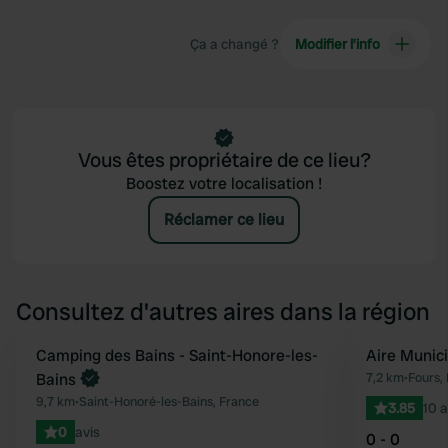
Ça a changé ?
Modifier l’info
Vous êtes propriétaire de ce lieu?
Boostez votre localisation !
Réclamer ce lieu
Consultez d'autres aires dans la région
Reserve maintenant
Camping des Bains - Saint-Honore-les-
Aire Munic
Préféré
Bains
7,2 km
•
Fours,
9,7 km
•
Saint-Honoré-les-Bains, France
3.85
10 a
0
avis
0 - 0