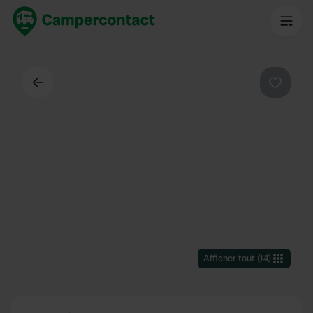
Dos
Préféré
Afficher tout
(
14
)