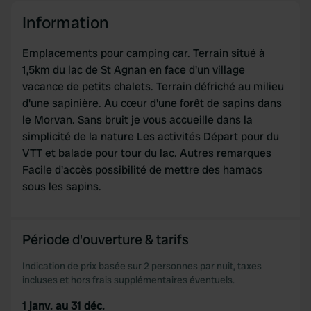
provide social media features and to analyse our traffic.
Information
We also share information about your use of our site with
our social media, advertising and analytics partners who
Emplacements pour camping car. Terrain situé à
may combine it with other information that you’ve
1,5km du lac de St Agnan en face d'un village
provided to them or that they’ve collected from your use
vacance de petits chalets. Terrain défriché au milieu
of their services.
d'une sapinière. Au cœur d'une forêt de sapins dans
le Morvan. Sans bruit je vous accueille dans la
simplicité de la nature Les activités Départ pour du
VTT et balade pour tour du lac. Autres remarques
Facile d'accès possibilité de mettre des hamacs
sous les sapins.
Période d'ouverture & tarifs
Indication de prix basée sur 2 personnes par nuit, taxes
incluses et hors frais supplémentaires éventuels.
1 janv. au 31 déc.