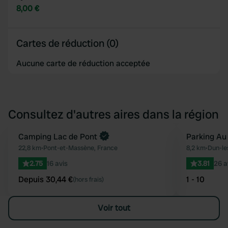
8,00 €
Cartes de réduction (0)
Aucune carte de réduction acceptée
Consultez d'autres aires dans la région
Reserve maintenant
Camping Lac de Pont
Parking Au 
Préféré
22,8 km
•
Pont-et-Massène, France
8,2 km
•
Dun-le
2.75
16 avis
3.81
26 a
Depuis 30,44 €
1 - 10
(hors frais)
Voir tout