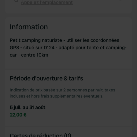
Appelez l'emplacement
provide social media features and to analyse our traffic.
Copie
We also share information about your use of our site with
our social media, advertising and analytics partners who
Information
may combine it with other information that you’ve
provided to them or that they’ve collected from your use
Petit camping naturiste - utiliser les coordonnées
of their services.
GPS - situé sur D124 - adapté pour tente et camping-
car - centre 10km
Période d'ouverture & tarifs
Indication de prix basée sur 2 personnes par nuit, taxes
incluses et hors frais supplémentaires éventuels.
5 juil. au 31 août
22,00 €
Cartes de réduction (0)