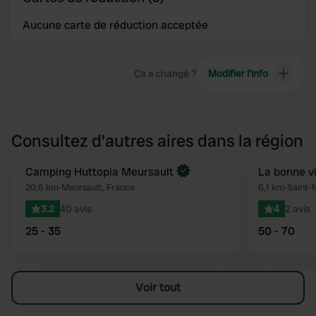
Aucune carte de réduction acceptée
Ça a changé ?
Modifier l’info
Consultez d'autres aires dans la région
Reserve maintenant
Camping Huttopia Meursault
La bonne v
Préféré
20,6 km
•
Meursault, France
6,1 km
•
Saint-
3.2
40 avis
4
2 avis
25 - 35
50 - 70
Voir tout