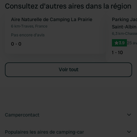
Consultez d'autres aires dans la région
Aire Naturelle de Camping La Prairie
Parking Ja
Préféré
6 km
•
Traves, France
Saint-Albin
6,3 km
•
Chasse
Pas encore d'avis
3.9
25 av
0 - 0
1 - 10
Voir tout
Campercontact
Populaires les aires de camping-car