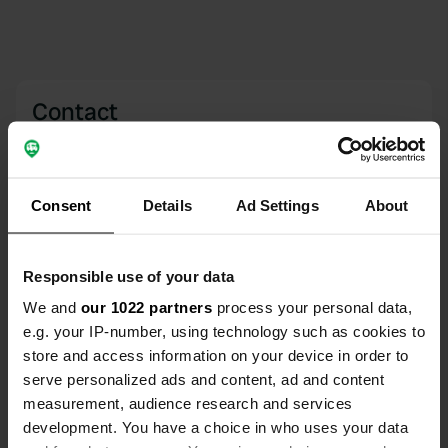
Contact
Emplacement
Rue Grande Rue 9
Copie
Consent
Details
Ad Settings
About
70120, Vy-lès-Rupt, France
Coordonnées
Responsible use of your data
47° 38' 19" N 5° 53' 38" E
Copie
We and
our 1022 partners
process your personal data,
47.63874 5.89395
e.g. your IP-number, using technology such as cookies to
Copie
store and access information on your device in order to
Code du site
serve personalized ads and content, ad and content
25386
Copie
measurement, audience research and services
PRO+
Passer à
development. You have a choice in who uses your data
PRO+
pour toutes les coordonnées