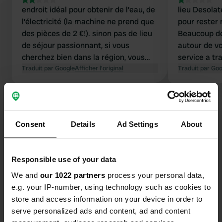
endroit idéal pour obtenir de l'eau, de
lieu Desolat
l'électricité (la machine ne prend que
pour rester 
des pièces de 2 €!). sinon pas de lieu
Beaucoup de
de séjour passionnant, si vous
autour de v
cherchez bien dans la région, vous
service a tr
pouvez vous tenir beaucoup mieux 😉
Traduit par Google
Afficher l'original
Après cela, 
Traduit par Go
Consent
Details
Ad Settings
About
Contact
Responsible use of your data
Emplacement
We and
our 1022 partners
process your personal data,
Pont Pren
Copie
e.g. your IP-number, using technology such as cookies to
29620, Guimaëc, France
store and access information on your device in order to
serve personalized ads and content, ad and content
Coordonnées