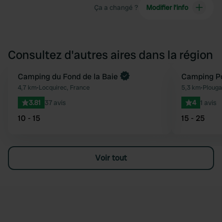
Ça a changé ?
Modifier l’info
Consultez d'autres aires dans la région
Camping du Fond de la Baie
Camping Po
Préféré
4,7 km
•
Locquirec, France
5,3 km
•
Plouga
3.81
37 avis
4
1 avis
10 - 15
15 - 25
Voir tout