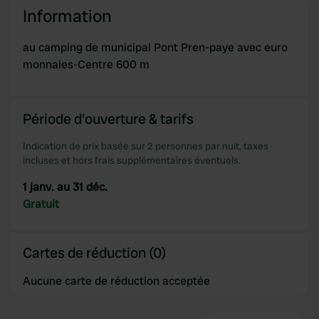
Information
our social media, advertising and analytics partners who
may combine it with other information that you’ve
provided to them or that they’ve collected from your use
au camping de municipal Pont Pren-paye avec euro
of their services.
monnaies-Centre 600 m
Période d'ouverture & tarifs
Indication de prix basée sur 2 personnes par nuit, taxes
incluses et hors frais supplémentaires éventuels.
1 janv. au 31 déc.
Gratuit
Cartes de réduction (0)
Aucune carte de réduction acceptée