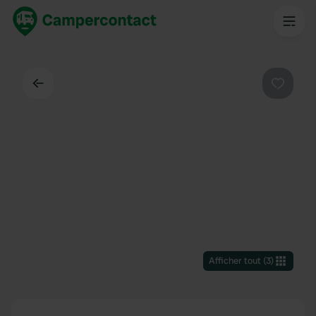
Dos
Préféré
Afficher tout
(
3
)