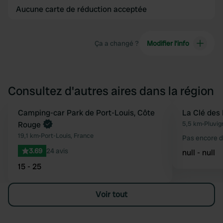
Aucune carte de réduction acceptée
Ça a changé ?
Modifier l’info
Consultez d'autres aires dans la région
Camping-car Park de Port-Louis, Côte
La Clé des
Préféré
Rouge
5,5 km
•
Pluvig
19,1 km
•
Port-Louis, France
Pas encore d
3.69
24 avis
null - null
15 - 25
Voir tout