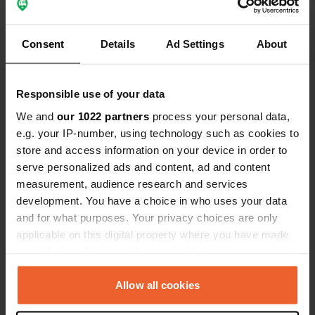
Contact
Emplacement
Consent
Details
Ad Settings
About
Kergonan 5000
Copie
56690, Landaul, France
Responsible use of your data
Coordonnées
We and
our 1022 partners
process your personal data,
47° 44' 41" N 3° 5' 36" W
e.g. your IP-number, using technology such as cookies to
Copie
47.744741 -3.093334
store and access information on your device in order to
Copie
serve personalized ads and content, ad and content
Code du site
measurement, audience research and services
113469
development. You have a choice in who uses your data
Copie
and for what purposes. Your privacy choices are only
PRO+
Passer à
PRO+
applicable on this digital property where you have made
pour toutes les coordonnées
your choices. You can change or withdraw your consent
any time from the Cookie Declaration or by clicking on
Carte
the Privacy trigger icon.
Allow all cookies
Afficher sur la carte