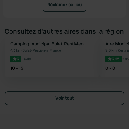
Réclamer ce lieu
Consultez d'autres aires dans la région
Camping municipal Bulat-Pestivien
Aire Munic
Préféré
4,3 km
•
Bulat-Pestivien, France
9,3 km
•
Kergri
3
1 avis
3.25
2 av
10 - 15
0 - 0
Voir tout