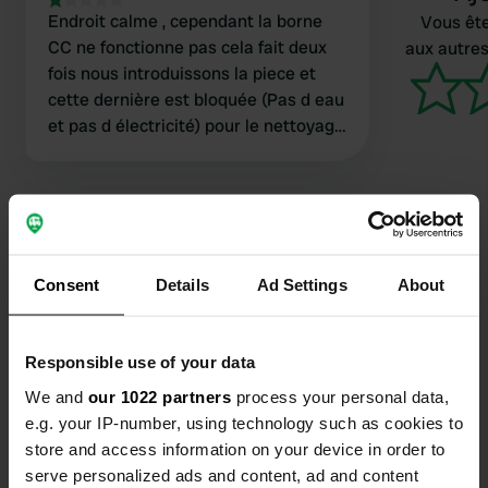
Endroit calme , cependant la borne
Vous ête
CC ne fonctionne pas cela fait deux
aux autres
fois nous introduissons la piece et
cette dernière est bloquée (Pas d eau
et pas d électricité) pour le nettoyage
des caissettes cela est un peu juste
.Dommage que la mairie ne participe
pas un peu plus .
Consent
Details
Ad Settings
About
Contact
Emplacement
Responsible use of your data
Route de Saint-Nicodème 5
Copie
We and
our 1022 partners
process your personal data,
22160, Maël-Pestivien, France
e.g. your IP-number, using technology such as cookies to
Coordonnées
store and access information on your device in order to
serve personalized ads and content, ad and content
48° 23' 32" N 3° 17' 57" W