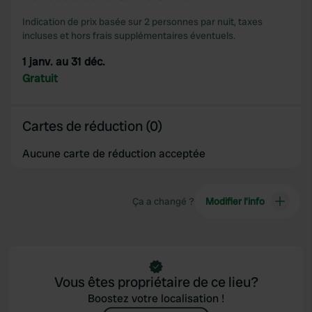
We also share information about your use of our site with
our social media, advertising and analytics partners who
Indication de prix basée sur 2 personnes par nuit, taxes
incluses et hors frais supplémentaires éventuels.
may combine it with other information that you’ve
provided to them or that they’ve collected from your use
1 janv. au 31 déc.
of their services.
Gratuit
Cartes de réduction (0)
Aucune carte de réduction acceptée
Ça a changé ?
Modifier l’info
Vous êtes propriétaire de ce lieu?
Boostez votre localisation !