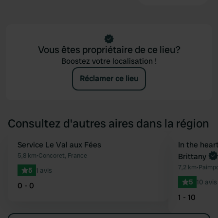
Vous êtes propriétaire de ce lieu?
Boostez votre localisation !
Réclamer ce lieu
Consultez d'autres aires dans la région
Service Le Val aux Fées
Reserve mainten
In the hear
Préféré
5,8 km
•
Concoret, France
Brittany
7,2 km
•
Paimpo
5
1 avis
5
10 avis
0 - 0
1 - 10