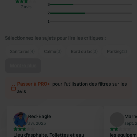
3
7 avis
2
1
Sélectionnez les sujets pour lire les critiques :
Sanitaires
(4)
Calme
(3)
Bord du lac
(3)
Parking
(2)
Montre plus
Passer à PRO+
pour l'utilisation des filtres sur les
avis
Red-Eagle
Marh
avr. 2023
sept. 
Lieu d'asphalte. Toilettes et eau
les équipem