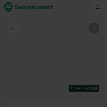
Dos
Préféré
Afficher tout
(
6
)