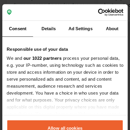
douce en panne. Le service des eaux
hauteur du cadre pas c
grises et des cassettes est possible.
eau
Traduit par Google
Afficher l'original
Consent
Details
Ad Settings
About
Voir tous les 7 avis
Responsible use of your data
Es-tu déjà venu ici ?
We and
our 1022 partners
process your personal data,
e.g. your IP-number, using technology such as cookies to
store and access information on your device in order to
serve personalized ads and content, ad and content
measurement, audience research and services
development. You have a choice in who uses your data
Contact
and for what purposes. Your privacy choices are only
applicable on this digital property where you have made
your choices. You can change or withdraw your consent
Emplacement
any time from the Cookie Declaration or by clicking on
La Gare
Copie
the Privacy trigger icon.
Allow all cookies
56430, Mauron, France