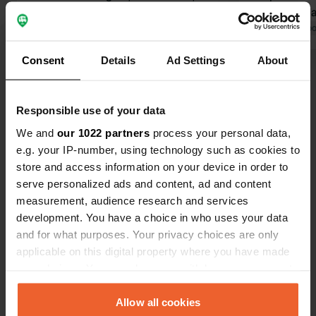
pizzas. Sanitaires impeccables et à
pas de nivea
proximité des emplacements. Toutes
Traduit par Google
Afficher l'original
espace d'en
Traduit par Go
les commodités sont présentes, le
emplacement
Consent
Details
Ad Settings
About
camping est vraiment excellent, avec
L'éclairage
Voir tous les 10 avis
une vue magnifique et proche de la
fonctionnait
plage. Emplacements spacieux avec
besoin d'être rénov
Responsible use of your data
électricité.
la baie et à
Es-tu déjà venu ici ?
plages, acc
We and
our 1022 partners
process your personal data,
raide et/ou 
e.g. your IP-number, using technology such as cookies to
magnifique 
store and access information on your device in order to
accessibles 
serve personalized ads and content, ad and content
measurement, audience research and services
development. You have a choice in who uses your data
Contact
and for what purposes. Your privacy choices are only
applicable on this digital property where you have made
Emplacement
your choices. You can change or withdraw your consent
Rue des Nouettes
Copie
any time from the Cookie Declaration or by clicking on
22380, Saint-Cast-le-Guildo, France
the Privacy trigger icon.
Allow all cookies