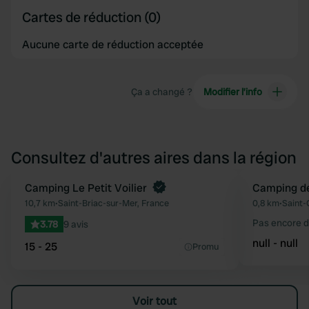
Cartes de réduction (0)
Aucune carte de réduction acceptée
Ça a changé ?
Modifier l’info
Consultez d'autres aires dans la région
Camping Le Petit Voilier
Camping de
Préféré
10,7 km
•
Saint-Briac-sur-Mer, France
0,8 km
•
Saint-
Pas encore d
3.78
9 avis
null - null
15 - 25
Promu
Voir tout