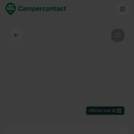
Dos
Préféré
Afficher tout
(
8
)