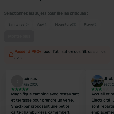
Sélectionnez les sujets pour lire les critiques :
Sanitaires
(5)
Vue
(4)
Nourriture
(3)
Plage
(3)
Montre plus
Passer à PRO+
pour l'utilisation des filtres sur les
avis
tuinkas
dtreb
t
juin 2026
sept. 
Magnifique camping avec restaurant
Accueil et 
et terrasse pour prendre un verre.
Électricité 
Snack-bar proposant une petite
sont réparti
carte : hamburgers, camembert,
emplacemen