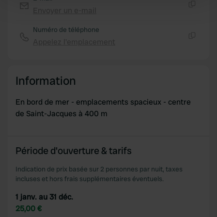
Find out more about how your personal data is processed
Envoyer un e-mail
Copie
and set your preferences in the
details section
.
Numéro de téléphone
We use cookies to personalise content and ads, to
Appelez l'emplacement
Copie
provide social media features and to analyse our traffic.
We also share information about your use of our site with
our social media, advertising and analytics partners who
Information
may combine it with other information that you’ve
provided to them or that they’ve collected from your use
En bord de mer - emplacements spacieux - centre
of their services.
de Saint-Jacques à 400 m
Période d'ouverture & tarifs
Indication de prix basée sur 2 personnes par nuit, taxes
incluses et hors frais supplémentaires éventuels.
1 janv. au 31 déc.
25,00 €