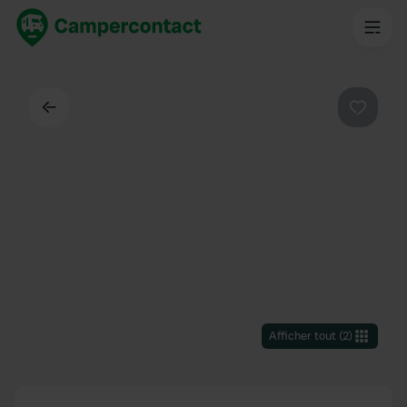
Dos
Préféré
Afficher tout
(
2
)