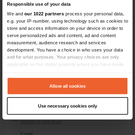
Responsible use of your data
56730, Saint-Gildas-de-Rhuys, France
We and
our 1022 partners
process your personal data,
Coordonnées
e.g. your IP-number, using technology such as cookies to
47° 29' 29" N 2° 48' 21" W
store and access information on your device in order to
Copie
serve personalized ads and content, ad and content
47.49128 -2.8058
measurement, audience research and services
Copie
development. You have a choice in who uses your data
Code du site
and for what purposes. Your privacy choices are only
196384
Copie
applicable on this digital property where you have made
PRO+
your choices. You can change or withdraw your consent
Passer à
PRO+
pour toutes les coordonnées
any time from the Cookie Declaration or by clicking on
the Privacy trigger icon.
Allow all cookies
Carte
If you allow, we would also like to:
Afficher sur la carte
Use necessary cookies only
Collect information about your geographical location
Site web
which can be accurate to within several meters
Visitez le site Web
Identify your device by actively scanning it for
Copie
specific characteristics (fingerprinting)
E-mail