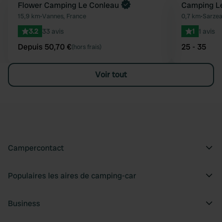
Reserve maintenant
Flower Camping Le Conleau
Camping L
Préféré
15,9 km
•
Vannes, France
0,7 km
•
Sarzea
3.2
33 avis
1
1 avis
Depuis 50,70 €
25 - 35
(hors frais)
Voir tout
Campercontact
Populaires les aires de camping-car
Business