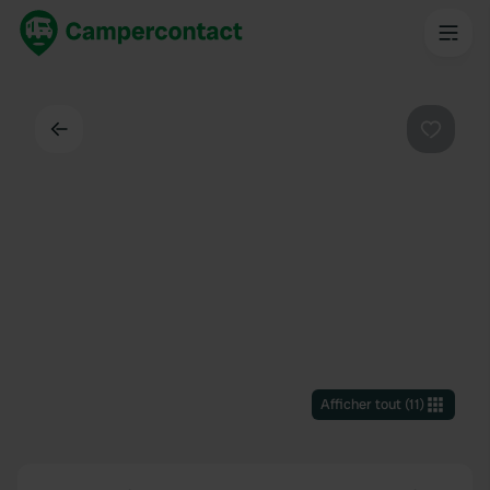
Dos
Préféré
Afficher tout
(
11
)