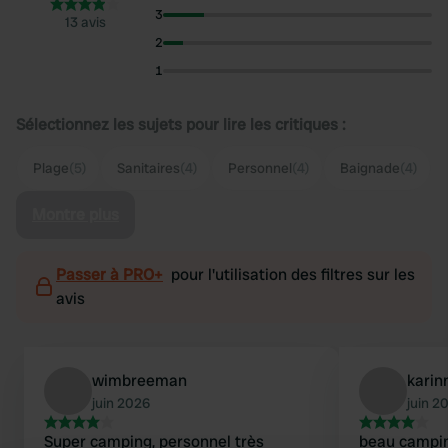
3
13 avis
2
1
Sélectionnez les sujets pour lire les critiques :
Plage
(5)
Sanitaires
(4)
Personnel
(4)
Baignade
(4)
Montre plus
Passer à PRO+
pour l'utilisation des filtres sur les
avis
wimbreeman
kari
juin 2026
juin 2
Super camping, personnel très
beau campi