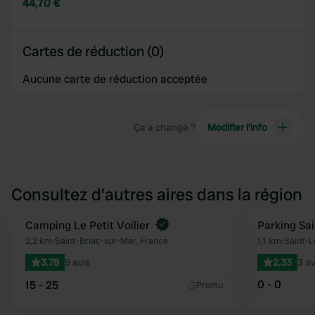
44,70 €
Cartes de réduction (0)
Aucune carte de réduction acceptée
Ça a changé ?
Modifier l’info
Consultez d'autres aires dans la région
Camping Le Petit Voilier
Parking Sai
Préféré
2,2 km
•
Saint-Briac-sur-Mer, France
1,1 km
•
Saint-L
3.78
9 avis
2.33
3 av
0 - 0
15 - 25
Promu