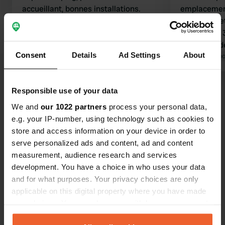
accueillant, bonnes installations.
emplacement
Piscine, restaurant, etc. sont très
piscine toil
bien. Très peu de points d'eau sur le
soignées A 
terrain. Il en faudrait vraiment
jolie tente 
Consent
Details
Ad Settings
About
davantage. À noter : impossible de
Traduit par Google
Afficher l'original
facilement D
Traduit par Go
vider les eaux grises. Difficile de
savoir comment faire si l'on séjourne
Voir tous les 13 avis
Responsible use of your data
plusieurs jours. Propriétaires de
chiens : à partir du 15 juin, les chiens
We and
our 1022 partners
process your personal data,
ne sont plus admis sur cette
e.g. your IP-number, using technology such as cookies to
Es-tu déjà venu ici ?
immense plage ! Dommage ; une
store and access information on your device in order to
petite zone où les chiens seraient
serve personalized ads and content, ad and content
autorisés dans l'eau serait
measurement, audience research and services
appréciable par cette chaleur.
development. You have a choice in who uses your data
and for what purposes. Your privacy choices are only
applicable on this digital property where you have made
Contact
your choices. You can change or withdraw your consent
any time from the Cookie Declaration or by clicking on
Emplacement