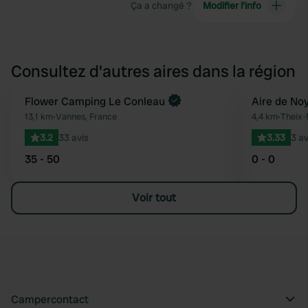
Ça a changé ?
Modifier l’info
Consultez d'autres aires dans la région
Reserve maintenant
Flower Camping Le Conleau
Aire de No
Préféré
13,1 km
•
Vannes, France
4,4 km
•
Theix-
3.2
33 avis
3.33
3 av
35 - 50
0 - 0
Voir tout
Campercontact