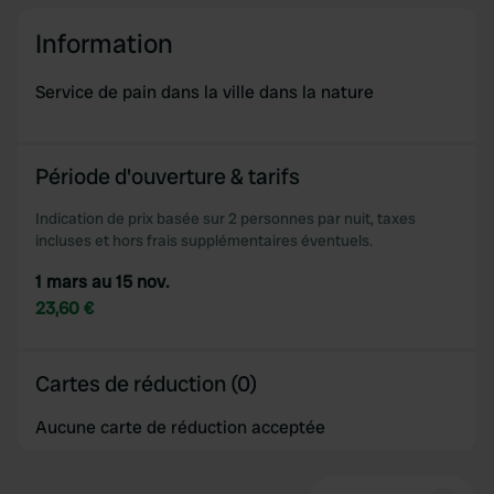
our social media, advertising and analytics partners who
may combine it with other information that you’ve
Information
provided to them or that they’ve collected from your use
of their services.
Service de pain dans la ville dans la nature
Période d'ouverture & tarifs
Indication de prix basée sur 2 personnes par nuit, taxes
incluses et hors frais supplémentaires éventuels.
1 mars au 15 nov.
23,60 €
Cartes de réduction (0)
Aucune carte de réduction acceptée