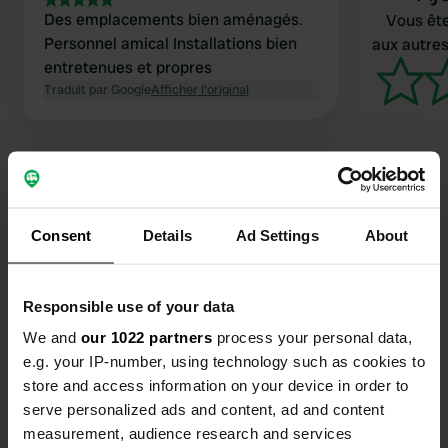
Des emplacements bien aménagés.
Vous ête
Personnel amical Installations bien
aux autres
entretenues et propres
Traduit par Google
Afficher l'original
Consent
Details
Ad Settings
About
Contact
Emplacement
Responsible use of your data
Rue du Bois 38
Copie
We and
our 1022 partners
process your personal data,
56450, Surzur, France
e.g. your IP-number, using technology such as cookies to
Coordonnées
store and access information on your device in order to
serve personalized ads and content, ad and content
47° 35' 16" N 2° 37' 10" W
Copie
measurement, audience research and services