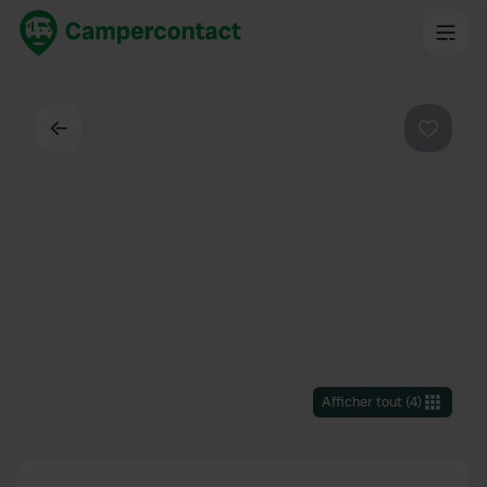
Dos
Préféré
Afficher tout
(
4
)