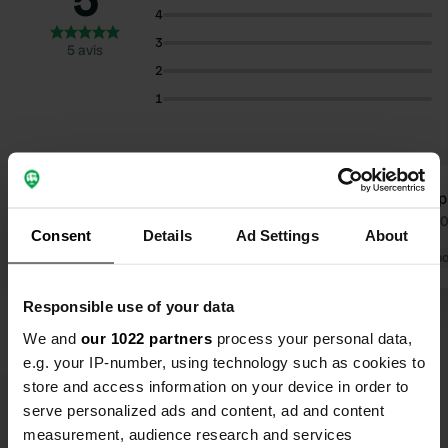
5
4
3
5 avis
2
1
Philippe
Phili
P
P
mai 2025
avr. 2
Consent
Details
Ad Settings
About
Traduit par Google
Afficher l'original
Traduit par Go
Responsible use of your data
We and
our 1022 partners
process your personal data,
e.g. your IP-number, using technology such as cookies to
store and access information on your device in order to
serve personalized ads and content, ad and content
measurement, audience research and services
Voir tous les 5 avis