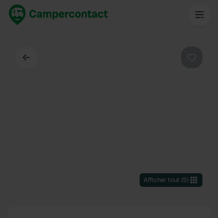
Dos
Préféré
Afficher tout
(
5
)