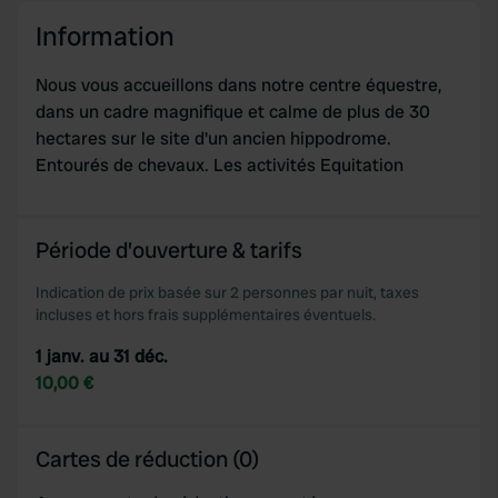
our social media, advertising and analytics partners who
may combine it with other information that you’ve
Information
provided to them or that they’ve collected from your use
of their services.
Nous vous accueillons dans notre centre équestre,
dans un cadre magnifique et calme de plus de 30
hectares sur le site d'un ancien hippodrome.
Entourés de chevaux. Les activités Equitation
Période d'ouverture & tarifs
Indication de prix basée sur 2 personnes par nuit, taxes
incluses et hors frais supplémentaires éventuels.
1 janv. au 31 déc.
10,00 €
Cartes de réduction (0)