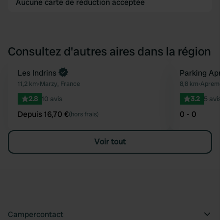
Aucune carte de réduction acceptée
Consultez d'autres aires dans la région
Reserve maintenant
Les Indrins
Parking Ap
Préféré
11,2 km
•
Marzy, France
8,8 km
•
Apremo
2.8
10 avis
3.2
5 avi
Depuis 16,70 €
0 - 0
(hors frais)
Voir tout
Campercontact