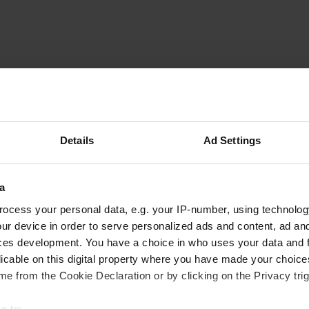
A
Details
Ad Settings
n peu de vélo. Les
Vous êtes dé
est bien chaude. Le
enu. Hautes haies et
a
 il y a aussi beaucoup de
ocess your personal data, e.g. your IP-number, using technolog
Nous avons pensé que c'était
ur device in order to serve personalized ads and content, ad a
nent le serpeur et la
ces development. You have a choice in who uses your data and 
licable on this digital property where you have made your choic
e from the Cookie Declaration or by clicking on the Privacy trig
e to: