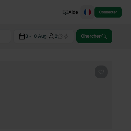
Aide
Connecter
Norvège
8 - 10 Aug
·
2
Chercher
Portugal
Danemark
Croatie
Voir tout...
Préféré