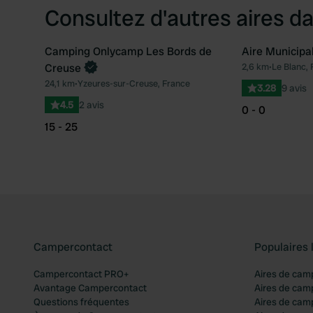
Consultez d'autres aires da
Camping Onlycamp Les Bords de
Aire Municipa
Creuse
2,6 km
•
Le Blanc, 
Préféré
24,1 km
•
Yzeures-sur-Creuse, France
3.28
9 avis
4.5
2 avis
0 - 0
15 - 25
Campercontact
Populaires 
Campercontact PRO+
Aires de cam
Avantage Campercontact
Aires de cam
Questions fréquentes
Aires de cam