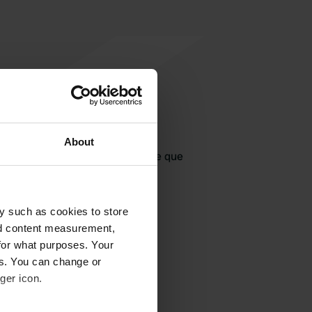
jouter un avis
About
jà venu ici ? Dites aux autres ce que
vous en pensez.
y such as cookies to store
nd content measurement,
for what purposes. Your
es. You can change or
ger icon.