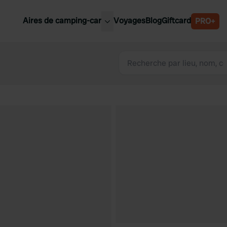
Aires de camping-car
Voyages
Blog
Giftcard
PRO+
leures aires de camping-car
Belgique
Slovénie
Autriche
Suède
e
Suisse