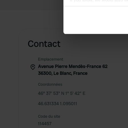
Collect information abou
Identify your device by ac
Find out more about how your
We use cookies to personalis
Contact
information about your use of
other information that you’ve
Emplacement
Avenue Pierre Mendès-France 62
36300, Le Blanc, France
Coordonnées
46° 37' 53" N 1° 5' 42" E
46.631334 1.095011
Code du site
114457