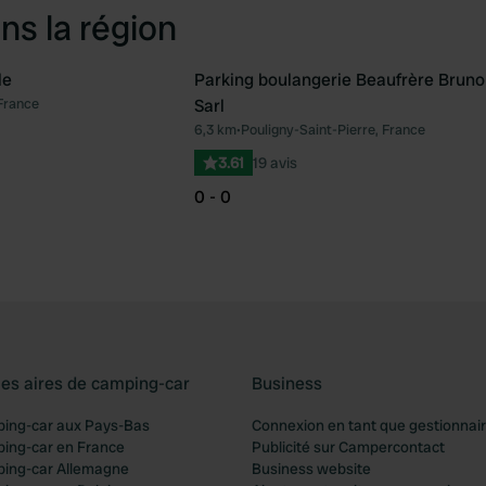
ns la région
le
Parking boulangerie Beaufrère Bruno
France
Sarl
Préféré
Pré
6,3 km
•
Pouligny-Saint-Pierre, France
3.61
19 avis
0 - 0
les aires de camping-car
Business
ping-car aux Pays-Bas
Connexion en tant que gestionnai
ping-car en France
Publicité sur Campercontact
ping-car Allemagne
Business website