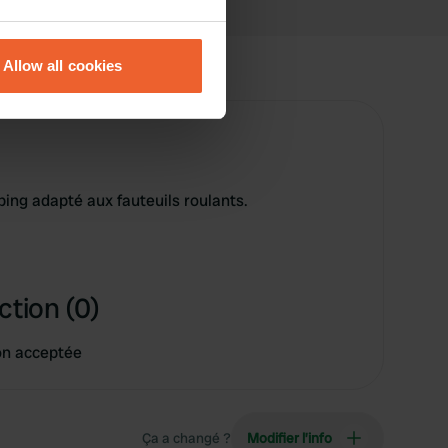
eral meters
Allow all cookies
ails section
.
se our traffic. We also share
ers who may combine it with
 services.
ping adapté aux fauteuils roulants.
ction (0)
on acceptée
Ça a changé ?
Modifier l’info