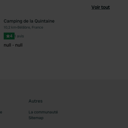
Voir tout
Camping de la Quintaine
10,2 km
•
Bélâbre, France
féré
Préféré
4
1 avis
null - null
Autres
re
La communauté
Sitemap