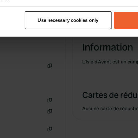
t your geographical location which can be accurate to within sev
tively scanning it for specific characteristics (fingerprinting)
Use necessary cookies only
 personal data is processed and set your preferences in the
det
e content and ads, to provide social media features and to analy
Information
 our site with our social media, advertising and analytics partn
 provided to them or that they’ve collected from your use of their
L'Isle d'Avant est un cam
Copie
Cartes de rédu
Copie
Aucune carte de réducti
Copie
Copie