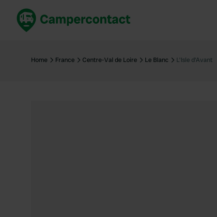
Réservez maintenant
Les meil
France
France
Home
France
Centre-Val de Loire
Le Blanc
L'Isle d'Avant
Italie
Italie
Espagne
Espagne
Allemagne
Allemagn
Voir tout...
Pays-Bas