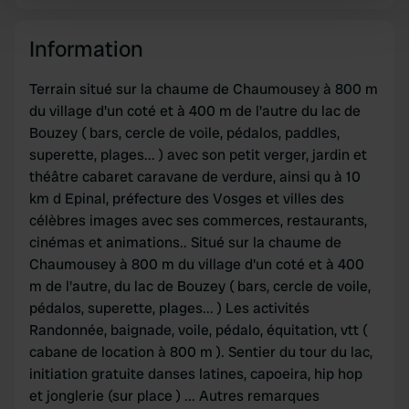
Find out more about how your personal data is processed
Information
and set your preferences in the
details section
.
We use cookies to personalise content and ads, to
Terrain situé sur la chaume de Chaumousey à 800 m
provide social media features and to analyse our traffic.
du village d'un coté et à 400 m de l'autre du lac de
We also share information about your use of our site with
Bouzey ( bars, cercle de voile, pédalos, paddles,
our social media, advertising and analytics partners who
superette, plages... ) avec son petit verger, jardin et
may combine it with other information that you’ve
théâtre cabaret caravane de verdure, ainsi qu à 10
provided to them or that they’ve collected from your use
km d Epinal, préfecture des Vosges et villes des
of their services.
célèbres images avec ses commerces, restaurants,
cinémas et animations.. Situé sur la chaume de
Chaumousey à 800 m du village d'un coté et à 400
m de l'autre, du lac de Bouzey ( bars, cercle de voile,
pédalos, superette, plages... ) Les activités
Randonnée, baignade, voile, pédalo, équitation, vtt (
cabane de location à 800 m ). Sentier du tour du lac,
initiation gratuite danses latines, capoeira, hip hop
et jonglerie (sur place ) ... Autres remarques