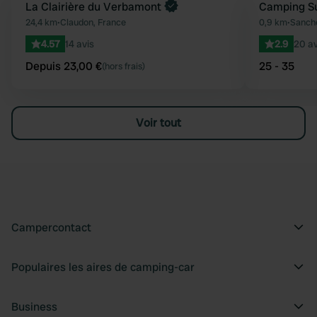
Reserve maintenant
La Clairière du Verbamont
Camping Su
Préféré
24,4 km
•
Claudon, France
0,9 km
•
Sanche
4.57
14 avis
2.9
20 av
Depuis 23,00 €
25 - 35
(hors frais)
Voir tout
Campercontact
Populaires les aires de camping-car
Business