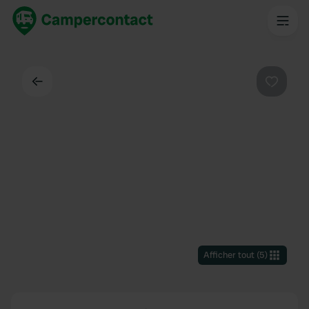
Dos
Préféré
Afficher tout
(
5
)