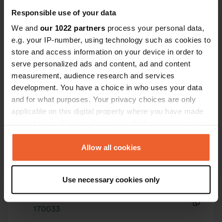
gehad. Het lijkt erop dat er de laatste
Voir tous les 6 avis
tijd niet veel liefde meer in het project
Responsible use of your data
wordt gestoken. Contact: Uitstekend!
We and
our 1022 partners
process your personal data,
Es-tu déjà venu ici ?
e.g. your IP-number, using technology such as cookies to
store and access information on your device in order to
serve personalized ads and content, ad and content
measurement, audience research and services
development. You have a choice in who uses your data
and for what purposes. Your privacy choices are only
applicable on this digital property where you have made
Contact
your choices. You can change or withdraw your consent
any time from the Cookie Declaration or by clicking on
L'adresse sera partagée après la réservation
the Privacy trigger icon.
Allow all cookies
Emplacement
If you allow, we would also like to:
Chaumousey, France
Copie
Use necessary cookies only
Collect information about your geographical location
which can be accurate to within several meters
Code du site
Identify your device by actively scanning it for
170033
Copie
specific characteristics (fingerprinting)